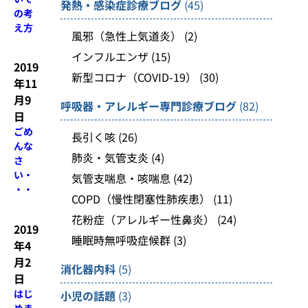
発熱・感染症診療ブログ
(45)
の考
え方
風邪（急性上気道炎）
(2)
インフルエンザ
(15)
2019
新型コロナ（COVID-19）
(30)
年11
月9
呼吸器・アレルギー専門診療ブログ
(82)
日
ごめ
長引く咳
(26)
んな
肺炎・気管支炎
(4)
さ
い・
気管支喘息・咳喘息
(42)
・・
COPD（慢性閉塞性肺疾患）
(11)
花粉症（アレルギー性鼻炎）
(24)
2019
睡眠時無呼吸症候群
(3)
年4
月2
消化器内科
(5)
日
はじ
小児の話題
(3)