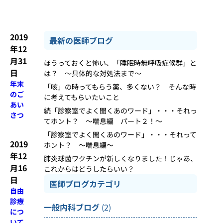
2019
最新の医師ブログ
年12
月31
ほうっておくと怖い、「睡眠時無呼吸症候群」と
日
は？ ～具体的な対処法まで～
年末
「咳」の時ってもらう薬、多くない？ そんな時
のご
に考えてもらいたいこと
あい
続「診察室でよく聞くあのワード」・・・それっ
さつ
てホント？ ～喘息編 パート２！～
「診察室でよく聞くあのワード」・・・それって
2019
ホント？ ～喘息編～
年12
肺炎球菌ワクチンが新しくなりました！じゃあ、
月16
これからはどうしたらいい？
日
医師ブログカテゴリ
自由
診療
一般内科ブログ
(2)
につ
いて