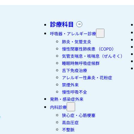
診療科目
呼吸器・アレルギー診療
肺炎・気管支炎
慢性閉塞性肺疾患 （COPD）
気管支喘息・咳喘息（ぜんそく）
睡眠時無呼吸症候群
舌下免疫治療
アレルギー性鼻炎・花粉症
禁煙外来
慢性呼吸不全
発熱・感染症外来
内科診療
狭心症・心筋梗塞
高血圧症
不整脈