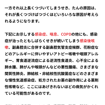
一方それ以上長くつづいてしまうせき、たんの原因は、
それが長くつづけばつづくほどいろいろな原因が考えら
れるようになります。
下記にお示しする
感染症、喘息、COPD
の他にも、感染
症が治ったともしばらくせきが続いてしまう
感染後咳
嗽
、副鼻腔炎に合併する副鼻腔気管支症候群、花粉症な
どのアレルギーに伴いやすいアトピー咳嗽や咽頭アレル
ギー、胃食道逆流症による逆流性食道炎、心不全による
肺水腫、肺がんや喉頭がんなどの悪性腫瘍、さまざまな
間質性肺炎、肺結核・非結核性抗酸菌症などのさまざま
な慢性気道感染症、処方されたお薬の副作用による薬剤
性咳嗽など、ここにはあげきれないほどの病気がかくれ
ている可能性があるのです。