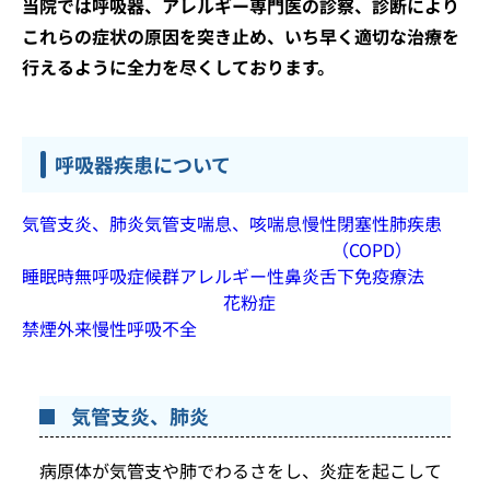
当院では呼吸器、アレルギー専門医の診察、診断により
これらの症状の原因を突き止め、いち早く適切な治療を
行えるように全力を尽くしております。
呼吸器疾患について
気管支炎、肺炎
気管支喘息、咳喘息
慢性閉塞性肺疾患
（COPD）
睡眠時無呼吸症候群
アレルギー性鼻炎
舌下免疫療法
花粉症
禁煙外来
慢性呼吸不全
気管支炎、肺炎
病原体が気管支や肺でわるさをし、炎症を起こして