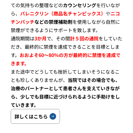
ての気持ちの整理などの
カウンセリング
を行いなが
ら、
バレニクリン（商品名チャンピックス）
や
ニコ
チンパッチ
などの禁煙補助剤
を使用しながら
自然に
禁煙ができるようにサポートを致します。
通院期間は
3か月
で、その間
計５回の通院
をしていた
だき、最終的に禁煙を達成できることを目標としま
す。
おおよそ60～80％の方が最終的に禁煙を達成で
きます。
また途中でどうしても挫折してしまいそうになるこ
とも珍しくありませんが、
当院ではその場合でも、
治療のパートナー
として患者さんを支えていきなが
ら、少しでも目標に近づけられるように手助けをし
ていきます。
詳しくはこちら