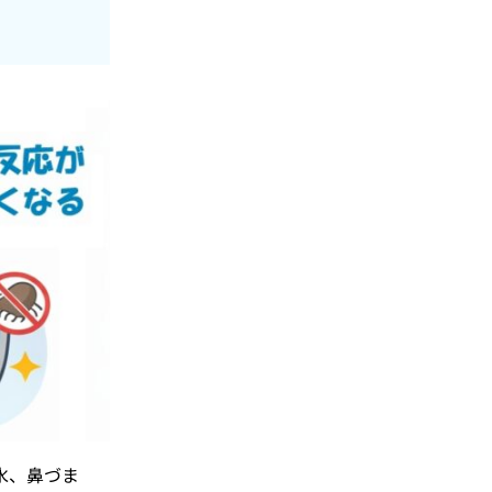
水、鼻づま