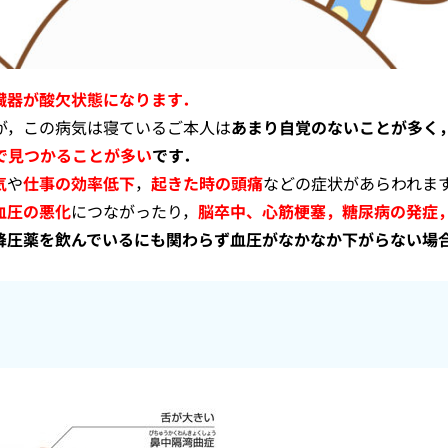
臓器が酸欠状態になります．
が，この病気は寝ているご本人は
あまり自覚のないことが多く
で見つかることが多い
です．
気
や
仕事の効率低下
，
起きた時の頭痛
などの症状があらわれま
血圧の悪化
につながったり，
脳卒中、心筋梗塞，糖尿病の発症
降圧薬を飲んでいるにも関わらず血圧がなかなか下がらない場