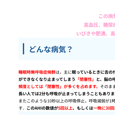
この病
高血圧、糖尿
いびきや肥満、
どんな病気？
睡眠時無呼吸症候群
は，主に
眠っているときに舌の
ができなくなり止まってしまう
「閉塞性」
と、脳の
頻度としては「閉塞性」が多くを占めます。
そのま
長い人では2分も呼吸が止まってしまうこともありま
またこのような10秒以上の呼吸停止，呼吸減弱が1
す．
このAHIの数値が
5回以上
、もしくは
一晩に30