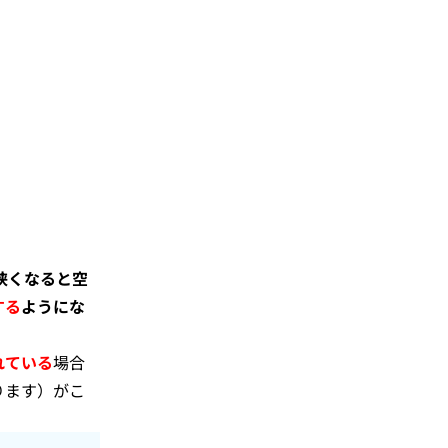
狭くなると空
する
ようにな
れている
場合
ります）がこ