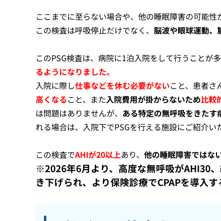
ここまでに至らない場合や、他の睡眠障害の可能性
この検査は呼吸停止だけでなく、
脳波や眼球運動、
このPSG検査は、病院に1泊入院をして行うことが
るようになりました。
入院に際し
仕事などを休む必要がない
こと、患者さ
高くなる
こと、また
入院費用が掛からないため
比較
は問題はありませんが、
ある特定の無呼吸をきたす
れる場合は、入院下でPSGを行える施設にご紹介い
この検査で
AHIが20以上
あり、
他の睡眠障害ではな
※2026年6月より、高度な無呼吸がAHI30
き下げられ、より保険診療でCPAPを導入