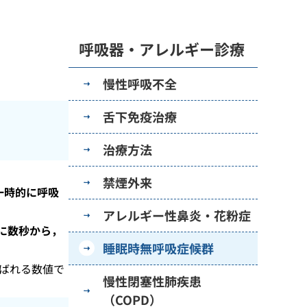
呼吸器・アレルギー診療
慢性呼吸不全
舌下免疫治療
治療方法
禁煙外来
一時的に呼吸
アレルギー性鼻炎・花粉症
回に数秒から，
睡眠時無呼吸症候群
ばれる数値で
慢性閉塞性肺疾患
（COPD）