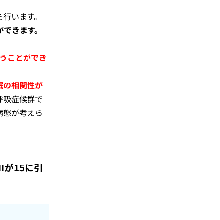
を行います。
ができます。
うことができ
眠の相関性が
呼吸症候群で
病態が考えら
Iが15に引