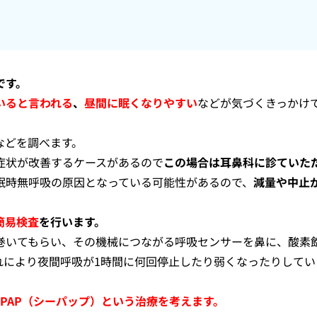
です。
いると言われる
、
昼間に眠くなりやすい
などが気づくきっかけ
などを調べます。
症状が改善するケースがあるので
この場合は耳鼻科に診ていた
眠時無呼吸の原因となっている可能性があるので、
減量や中止
簡易検査
を行います。
巻いてもらい、その機械につながる呼吸センサーを鼻に、酸素
れにより夜間呼吸が1時間に何回停止したり弱くなったりしてい
CPAP（シーパップ）という治療を考えます。