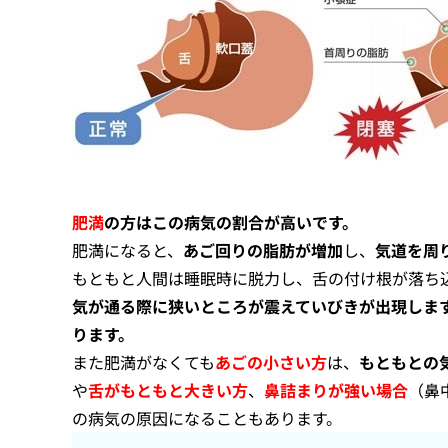
肥満
の方はこの病気の割合が高いです。
肥満になると、
あご回りの脂肪が増加
し、
気道を周
もともと人間は睡眠時に脱力し、舌の付け根が落ち
気が通る際に狭いところが震えていびきが出現しま
ります。
また肥満がなくても
あごの小さい方
は、
もともとの
や
舌がもともと大きい方
、
鼻詰まりが強い場合
（鼻
の病気の原因になることもあります。