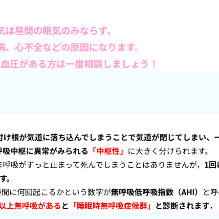
気は昼間の眠気のみならず、
病、心不全などの原因になります。
高血圧がある方は一度相談しましょう！
付け根が気道に落ち込んでしまうことで気道が閉じてしまい、
呼吸中枢に異常がみられる
「中枢性」
に大きく分けられます。
ま呼吸がずっと止まって死んでしまうことはありませんが，
1
す。
時間に何回起こるかという数字が
無呼吸低呼吸指数（AHI）
と呼
回以上無呼吸がある
と
「睡眠時無呼吸症候群」
と診断されます．