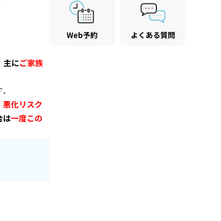
Web予約
よくある質問
，主に
ご家族
す．
，悪化リスク
合は
一度この