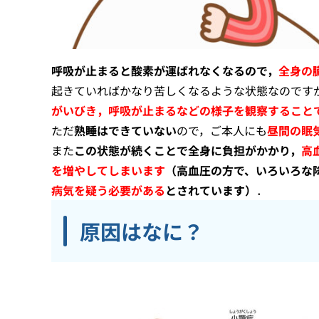
呼吸が止まると酸素が運ばれなくなるので，
全身の
起きていればかなり苦しくなるような状態なのです
がいびき，呼吸が止まるなどの様子を観察すること
ただ
熟睡はできていない
ので，ご本人にも
昼間の眠
また
この状態が続くことで全身に負担がかかり，
高
を増やしてしまいます
（高血圧の方で、いろいろな
病気を疑う必要がある
とされています）
．
原因はなに？