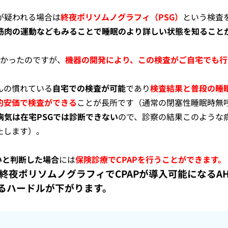
が疑われる場合は
終夜ポリソムノグラフィ（PSG）
という検査
筋肉の運動などもみることで睡眠のより詳しい状態を知ること
多かったのですが、
機器の開発により、この検査がご自宅でも行
んの慣れている
自宅での検査が可能
であり
検査結果と普段の睡
的安価で検査ができる
ことが長所です（通常の閉塞性睡眠時無
病気は在宅PSGでは診断できない
ので、診察の結果このような
たします）。
いと判断した場合
には
保険診療でCPAPを行うことができます。
、終夜ポリソムノグラフィでCPAPが導入可能になるAH
するハードルが下がります。