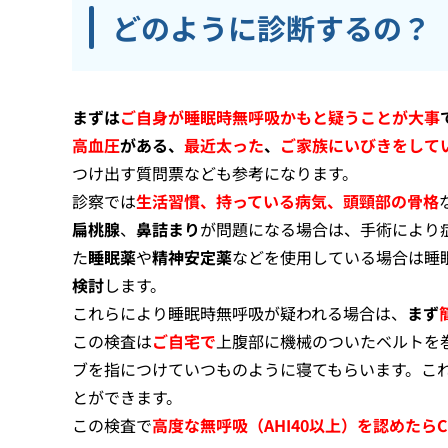
どのように診断するの？
まずは
ご自身が睡眠時無呼吸かもと疑うことが大事
高血圧
がある、
最近太った
、
ご家族にいびきをして
つけ出す質問票なども参考になります。
診察では
生活習慣、持っている病気、頭頸部の骨格
扁桃腺
、
鼻詰まり
が問題になる場合は、手術により
た
睡眠薬
や
精神安定薬
などを使用している場合は睡
検討
します。
これらにより睡眠時無呼吸が疑われる場合は、
まず
この検査は
ご自宅で
上腹部に機械のついたベルトを
ブを指につけていつものように寝てもらいます。こ
とができます。
この検査で
高度な無呼吸（AHI40以上）を認めたら