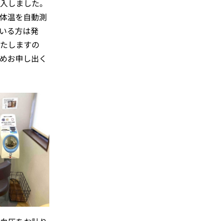
入しました。
体温を自動測
いる方は発
たしますの
めお申し出く