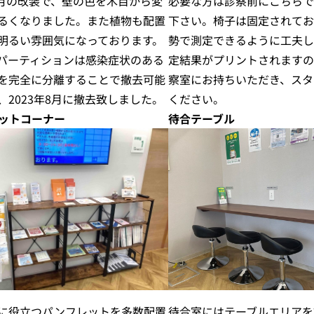
必要な方は診察前にこちらで
年8月の改装で、壁の色を木目から変
下さい。椅子は固定されてお
るくなりました。また植物も配置
勢で測定できるように工夫し
明るい雰囲気になっております。
定結果がプリントされますの
パーティションは感染症状のある
察室にお持ちいただき、スタ
を完全に分離することで撤去可能
ください。
、2023年8月に撤去致しました。
ットコーナー
待合テーブル
に役立つパンフレットを多数配置
待合室にはテーブルエリアを