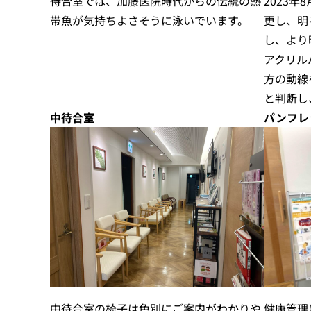
待合室では、加藤医院時代からの伝統の熱
2023
帯魚が気持ちよさそうに泳いでいます。
更し、明
し、より
アクリル
方の動線
と判断し
中待合室
パンフレ
健康管理
中待合室の椅子は色別にご案内がわかりや