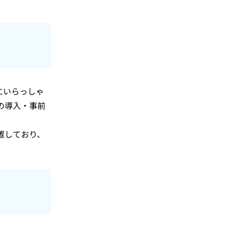
にいらっしゃ
の導入・事前
。
置しており、