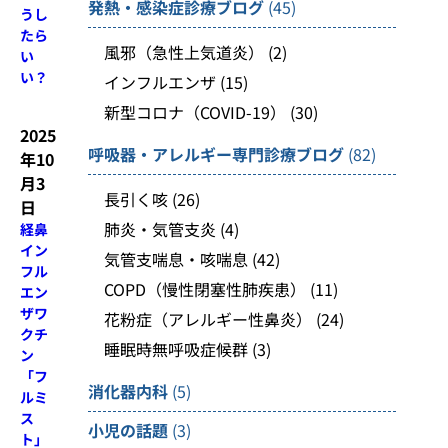
発熱・感染症診療ブログ
(45)
うし
たら
風邪（急性上気道炎）
(2)
い
い？
インフルエンザ
(15)
新型コロナ（COVID-19）
(30)
2025
呼吸器・アレルギー専門診療ブログ
(82)
年10
月3
長引く咳
(26)
日
肺炎・気管支炎
(4)
経鼻
イン
気管支喘息・咳喘息
(42)
フル
COPD（慢性閉塞性肺疾患）
(11)
エン
ザワ
花粉症（アレルギー性鼻炎）
(24)
クチ
睡眠時無呼吸症候群
(3)
ン
「フ
消化器内科
(5)
ルミ
ス
小児の話題
(3)
ト」