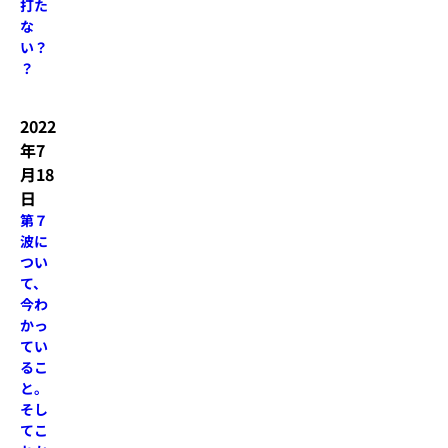
打た
な
い？
？
2022
年7
月18
日
第７
波に
つい
て、
今わ
かっ
てい
るこ
と。
そし
てこ