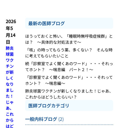
2026
最新の医師ブログ
年5
月14
ほうっておくと怖い、「睡眠時無呼吸症候群」と
日
は？ ～具体的な対処法まで～
肺炎
「咳」の時ってもらう薬、多くない？ そんな時
球菌
に考えてもらいたいこと
ワク
続「診察室でよく聞くあのワード」・・・それっ
チン
てホント？ ～喘息編 パート２！～
が新
「診察室でよく聞くあのワード」・・・それって
しく
ホント？ ～喘息編～
なり
まし
肺炎球菌ワクチンが新しくなりました！じゃあ、
た！
これからはどうしたらいい？
じゃ
医師ブログカテゴリ
あ、
これ
一般内科ブログ
(2)
から
はど