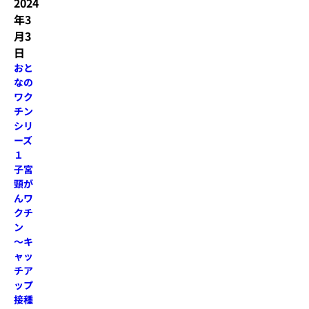
2024
年3
月3
日
おと
なの
ワク
チン
シリ
ーズ
１
子宮
頸が
んワ
クチ
ン
～キ
ャッ
チア
ップ
接種