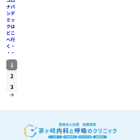
コロ
ナパ
ンデ
ミッ
クは
どこ
へ行
く・
・・
1
2
3