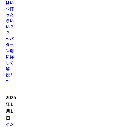
はい
つ打
った
らい
い？
？
～パ
ター
ン別
に詳
しく
解
説！
～
2025
年1
月1
日
イン