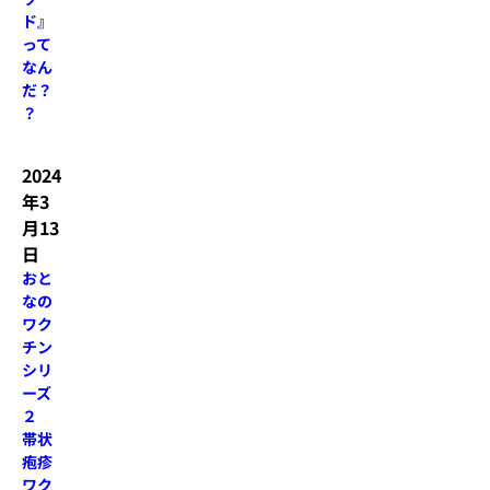
ド』
って
なん
だ？
？
2024
年3
月13
日
おと
なの
ワク
チン
シリ
ーズ
２
帯状
疱疹
ワク