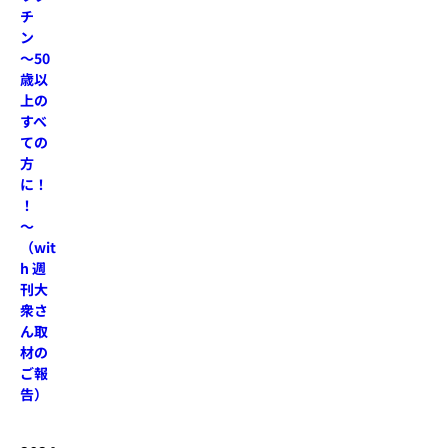
チ
ン
～50
歳以
上の
すべ
ての
方
に！
！
～
（wit
h 週
刊大
衆さ
ん取
材の
ご報
告）