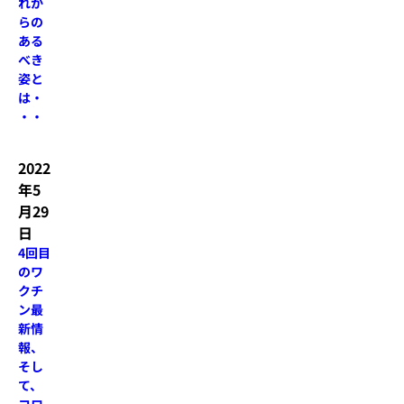
れか
らの
ある
べき
姿と
は・
・・
2022
年5
月29
日
4回目
のワ
クチ
ン最
新情
報、
そし
て、