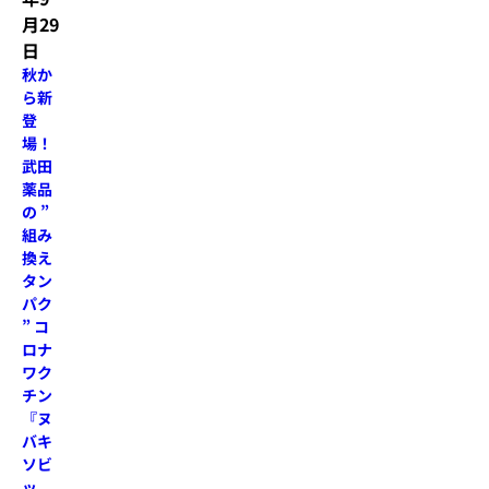
月29
日
秋か
ら新
登
場！
武田
薬品
の ”
組み
換え
タン
パク
” コ
ロナ
ワク
チン
『ヌ
バキ
ソビ
ッ