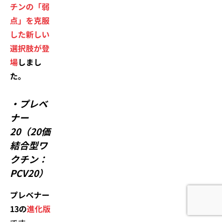
チンの「弱
点」を克服
した新しい
選択肢が登
場
しまし
た。
・
プレベ
ナー
20（20価
結合型ワ
クチン：
PCV20）
プレベナー
13の
進化版