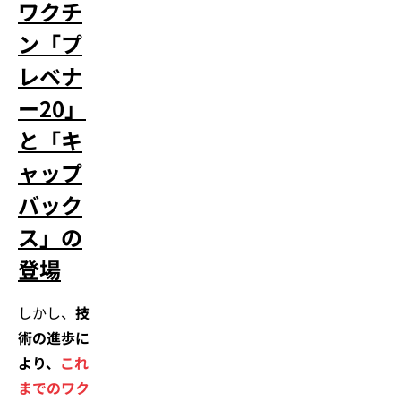
ワクチ
ン「プ
レベナ
ー20」
と「キ
ャップ
バック
ス」の
登場
しかし、
技
術の進歩に
より、
これ
までのワク