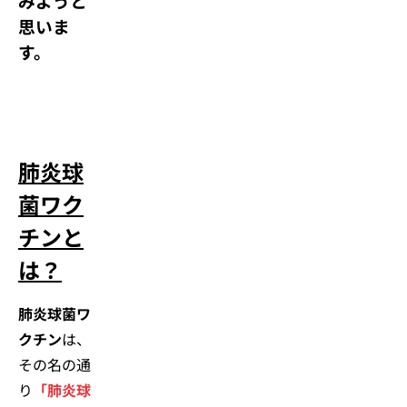
みようと
思いま
す。
肺炎球
菌ワク
チンと
は
？
肺炎球菌ワ
クチン
は、
その名の通
り
「肺炎球