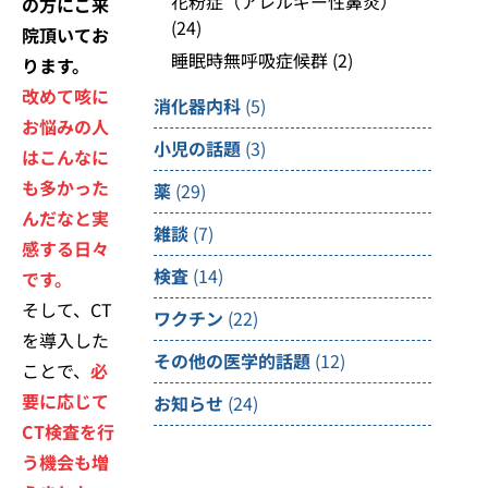
花粉症（アレルギー性鼻炎）
の方にご来
(24)
院頂いてお
睡眠時無呼吸症候群
(2)
ります。
改めて咳に
消化器内科
(5)
お悩みの人
小児の話題
(3)
はこんなに
も多かった
薬
(29)
んだなと実
雑談
(7)
感する日々
検査
(14)
です。
そして、CT
ワクチン
(22)
を導入した
その他の医学的話題
(12)
ことで、
必
要に応じて
お知らせ
(24)
CT検査を行
う機会も増