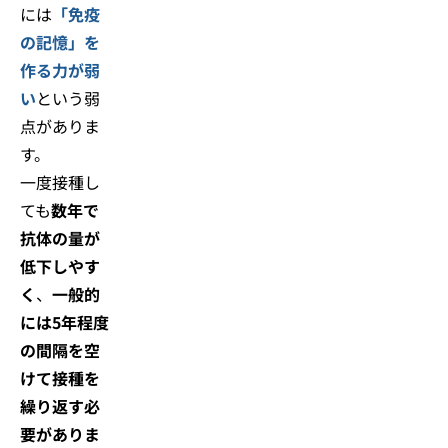
には
「免疫
の記憶」を
作る力が弱
い
という弱
点がありま
す。
一度接種し
ても
数年で
抗体の量が
低下しやす
く
、
一般的
には5年程度
の間隔を空
けて接種を
繰り返す必
要がありま