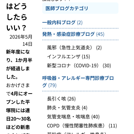
はどう
医師ブログカテゴリ
したら
一般内科ブログ
(2)
いい？
発熱・感染症診療ブログ
(45)
2026年5月
14日
風邪（急性上気道炎）
(2)
新年度にな
インフルエンザ
(15)
り、1か月半
新型コロナ（COVID-19）
(30)
が経過しま
した。
呼吸器・アレルギー専門診療ブロ
おかげさま
グ
(79)
で
4月にオー
長引く咳
(26)
プンした平
肺炎・気管支炎
(4)
塚院には連
気管支喘息・咳喘息
(40)
日20～30名
COPD（慢性閉塞性肺疾患）
(11)
ほどの新患