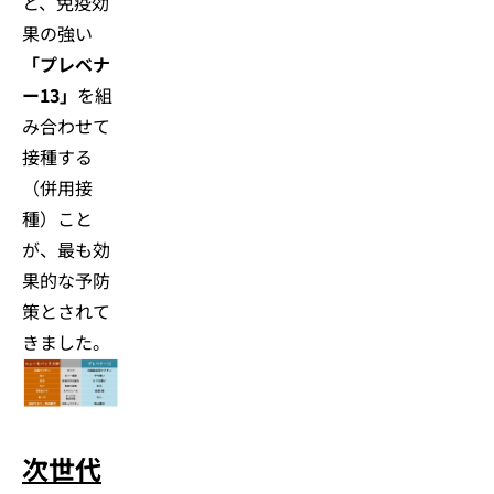
と、免疫効
果の強い
「プレベナ
ー13」
を組
み合わせて
接種する
（併用接
種）こと
が、最も効
果的な予防
策とされて
きました。
次世代