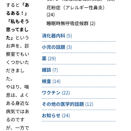
すると
「あ
花粉症（アレルギー性鼻炎）
るある！」
(24)
「私もそう
睡眠時無呼吸症候群
(2)
思ってまし
消化器内科
(5)
た」
という
お声を、診
小児の話題
(3)
察室でもい
薬
(29)
くつかいた
雑談
(7)
だきまし
た。
検査
(14)
やはり、喘
ワクチン
(22)
息は、よく
ある身近な
その他の医学的話題
(12)
病気ではあ
お知らせ
(24)
るのです
が、一方で