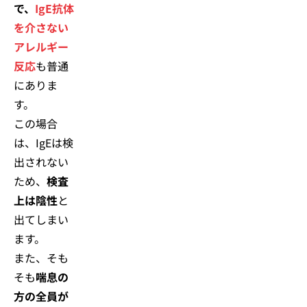
で、
IgE抗体
を介さない
アレルギー
反応
も普通
にありま
す。
この場合
は、IgEは検
出されない
ため、
検査
上は陰性
と
出てしまい
ます。
また、そも
そも
喘息の
方の全員が