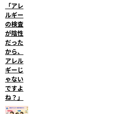
「アレ
ルギー
の検査
が陰性
だった
から、
アレル
ギーじ
ゃない
ですよ
ね？」