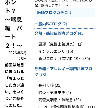
ホン
配、解消します！！～
ト？
医師ブログカテゴリ
～喘息
一般内科ブログ
(2)
編 パ
発熱・感染症診療ブログ
(45)
ート
２！～
風邪（急性上気道炎）
(2)
インフルエンザ
(15)
2026年6月
28日
新型コロナ（COVID-19）
(30)
前回は喘息
呼吸器・アレルギー専門診療ブロ
にまつわる
グ
(78)
「ちょっと
したカン違
長引く咳
(25)
い」をいく
肺炎・気管支炎
(4)
つかご紹介
気管支喘息・咳喘息
(39)
しました。
COPD（慢性閉塞性肺疾患）
(11)