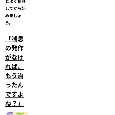
とよく相談
してから始
めましょ
う。
「喘息
の発作
がなけ
れば、
もう治
ったん
ですよ
ね？」