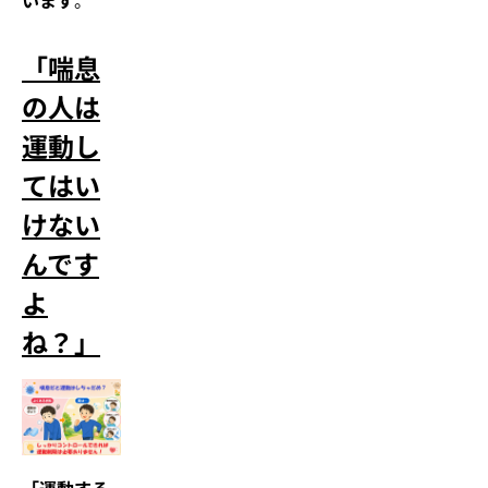
います
。
「喘息
の人は
運動し
てはい
けない
んです
よ
ね？」