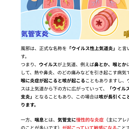
風邪は、正式な名称を
「ウイルス性上気道炎」
と言
す。
つまり、
ウイルス
が上気道、例えば
鼻とか、喉とか
して、熱や鼻炎、のどの痛みなどを引き起こす病気
喉に炎症が起こると咳が起こる
こともありますし、
スは上気道から下の方に広がっていって、
「ウイル
支炎」
となることもあり、この場合は
咳が長引くこ
ります。
一方、
喘息
とは、
気管支に
慢性的な炎症
（主にアレ
のことが多いです）
が起こっていて敏感になる
こと