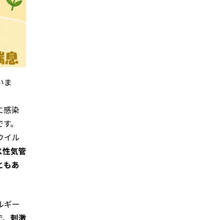
いま
に感染
です。
ウイル
ス性気管
ともあ
ルギー
で、
刺激