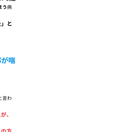
まう
病
炎」と
邪が喘
と言わ
人が、
息の方