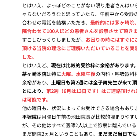
とはいえ、よっぽどのことがない限り患者さんはい
ゃらないだろうなと思っていたら、午前中から受診
合わせの電話を結構いただき、
最終的には茅ヶ崎院
院合わせて100人ほどの患者さんを診察させて頂き
すこしびっくりしましたが、
お困りの時にはすぐに
頂ける当院の理念にご理解いただいていることを実
した。
とはいえど、
現在は比較的受診枠に余裕があります
茅ヶ崎本院
は特に
火曜、水曜午後
の内科・呼吸器科
余裕があり、
土曜日も第2週には金子舞先生が来て
とにより、
第2週（6月は13日です）はご連絡頂けれ
は可能です。
他の曜日も、状況によってお受けできる場合もあり
平塚院
は月曜日午前の池田院長が比較的埋まりやす
が、その他はすべて医師2人以上で診察に臨んでいる
まだ開院2ヵ月ということもあり、
まだまだ当日でも