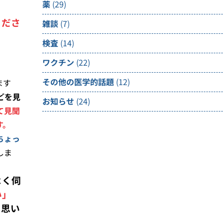
薬
(29)
くださ
雑談
(7)
検査
(14)
ワクチン
(22)
その他の医学的話題
(12)
ます
どを見
お知らせ
(24)
て見聞
す。
ちょっ
しま
よく伺
い」
と思い