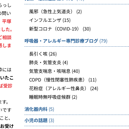
らっし
風邪（急性上気道炎）
(2)
の問い
インフルエンザ
(15)
、平塚
新型コロナ（COVID-19）
(30)
ました。
ご相談
呼吸器・アレルギー専門診療ブログ
(79)
感しま
長引く咳
(26)
。
肺炎・気管支炎
(4)
枠には
気管支喘息・咳喘息
(40)
頂いたこ
COPD（慢性閉塞性肺疾患）
(11)
ば受診
花粉症（アレルギー性鼻炎）
(24)
睡眠時無呼吸症候群
(2)
ます。
消化器内科
(5)
いです
こと、
小児の話題
(3)
お受け