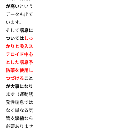
が高い
という
データも出て
います。
そして
喘息に
ついては
しっ
かりと吸入ス
テロイド中心
とした喘息予
防薬を使用し
つづける
こと
が大事になり
ます
（運動誘
発性喘息では
なく単なる気
管支攣縮なら
必要ありませ