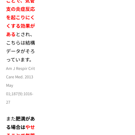
ことで、気管
支の炎症反応
を起こりにく
くする効果が
ある
とされ、
こちらは結構
データがそろ
っています。
Am J Respir Crit
Care Med. 2013
May
01;187(9):1016-
27
また
肥満があ
る場合は
やせ