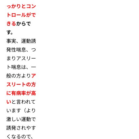
っかりとコン
トロールがで
きる
からで
す。
事実、運動誘
発性喘息、つ
まりアスリー
ト喘息は、一
般の方より
ア
スリートの方
に有病率が高
い
と言われて
います（より
激しい運動で
誘発されやす
くなるので、