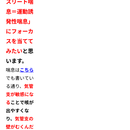
スリート喘
息＝運動誘
発性喘息」
にフォーカ
スを当てて
みたい
と思
います。
喘息は
こちら
でも書いてい
る通り、
気管
支が敏感にな
る
ことで咳が
出やすくな
り、
気管支の
壁がむくんだ