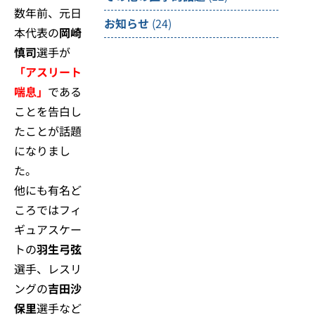
数年前、元日
お知らせ
(24)
本代表の
岡崎
慎司
選手が
「アスリート
喘息」
である
ことを告白し
たことが話題
になりまし
た。
他にも有名ど
ころではフィ
ギュアスケー
トの
羽生弓弦
選手、レスリ
ングの
吉田沙
保里
選手など