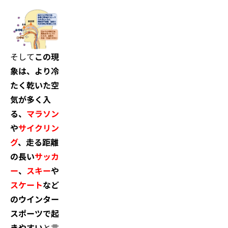
そして
この現
象は、より冷
たく乾いた空
気が多く入
る、
マラソン
や
サイクリン
グ
、走る距離
の長い
サッカ
ー
、
スキー
や
スケート
など
のウインター
スポーツで起
きやすい
と言