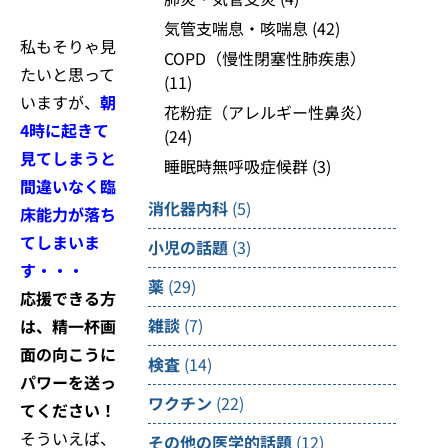
気管支喘息・咳喘息
(42)
私もそりゃ見
COPD（慢性閉塞性肺疾患）
たいと思って
(11)
いますが、
朝
花粉症（アレルギー性鼻炎）
4時に起きて
(24)
見てしまうと
睡眠時無呼吸症候群
(3)
間違いなく臨
消化器内科
(5)
床能力が落ち
てしまいま
小児の話題
(3)
す・・・
薬
(29)
応援できる方
雑談
(7)
は、精一杯画
面の向こうに
検査
(14)
パワーを送っ
ワクチン
(22)
てください！
そういえば、
その他の医学的話題
(12)