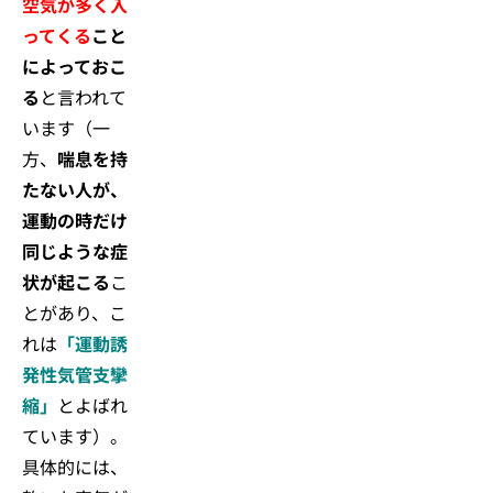
空気が多く入
ってくる
こと
によっておこ
る
と言われて
います（一
方、
喘息を持
たない人が、
運動の時だけ
同じような症
状が起こる
こ
とがあり、こ
れは
「運動誘
発性気管支攣
縮」
とよばれ
ています）。
具体的には、