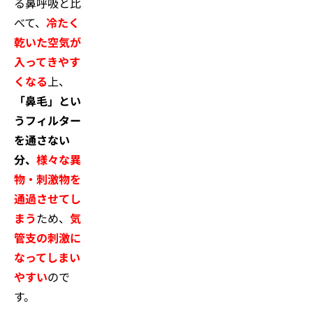
る鼻呼吸と比
べて、
冷たく
乾いた空気が
入ってきやす
くなる
上、
「鼻毛」とい
うフィルター
を通さない
分、
様々な異
物・刺激物を
通過させてし
まう
ため、
気
管支の刺激に
なってしまい
やすい
ので
す。