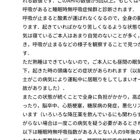
れる数値です．このAHIの数値が5回以上。もしくは
呼吸があると睡眠時無呼吸症候群と診断されます．
呼吸が止まると酸素が運ばれなくなるので，全身の
ります．起きていればかなり苦しくなるような状態
気は寝ているご本人はあまり自覚のないことが多く
き，呼吸が止まるなどの様子を観察することで見つ
す．
ただ熟睡はできていないので，ご本人にも昼間の眠
下，起きた時の頭痛などの症状があらわれます（以
士がこの病気により運転中に居眠りをしてしまいオ
故がありました）．
またこの状態が続くことで全身に負担がかかり，高
ったり，脳卒中、心筋梗塞，糖尿病の発症，悪化リ
います（いろいろな降圧薬を飲んでいるにも関わら
がらない場合は一度この病気を疑う必要があるとさ
以下は睡眠時無呼吸指数がある人とない人の9年後