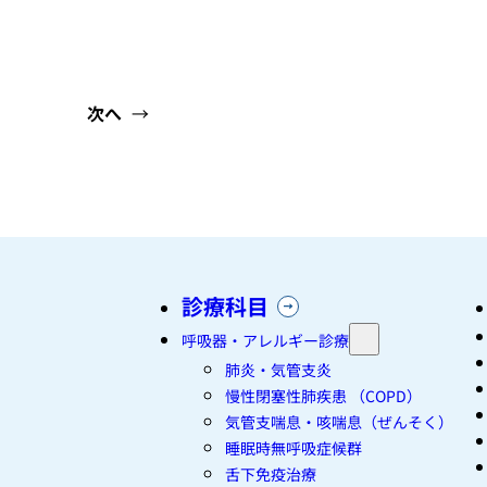
次へ
→
診療科目
呼吸器・アレルギー診療
肺炎・気管支炎
慢性閉塞性肺疾患 （COPD）
気管支喘息・咳喘息（ぜんそく）
睡眠時無呼吸症候群
舌下免疫治療