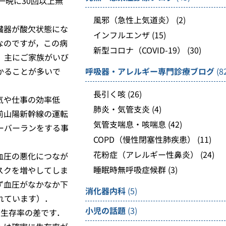
一晩に30回以上無
風邪（急性上気道炎）
(2)
臓器が酸欠状態にな
インフルエンザ
(15)
なのですが，この病
新型コロナ（COVID-19）
(30)
，主にご家族がいび
かることが多いで
呼吸器・アレルギー専門診療ブログ
(8
長引く咳
(26)
気や仕事の効率低
肺炎・気管支炎
(4)
前山陽新幹線の運転
気管支喘息・咳喘息
(42)
ーバーランをする事
COPD（慢性閉塞性肺疾患）
(11)
花粉症（アレルギー性鼻炎）
(24)
血圧の悪化につなが
睡眠時無呼吸症候群
(3)
スクを増やしてしま
ず血圧がなかなか下
消化器内科
(5)
れています）．
小児の話題
(3)
の生存率の差です．