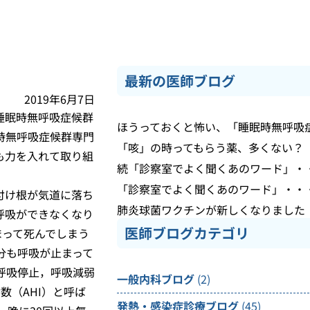
最新の医師ブログ
2019年6月7日
睡眠時無呼吸症候群
ほうっておくと怖い、「睡眠時無呼吸
時無呼吸症候群専門
「咳」の時ってもらう薬、多くない？
も力を入れて取り組
続「診察室でよく聞くあのワード」・
「診察室でよく聞くあのワード」・・
付け根が気道に落ち
肺炎球菌ワクチンが新しくなりました
呼吸ができなくなり
医師ブログカテゴリ
まって死んでしまう
分も呼吸が止まって
呼吸停止，呼吸減弱
一般内科ブログ
(2)
数（AHI）と呼ば
発熱・感染症診療ブログ
(45)