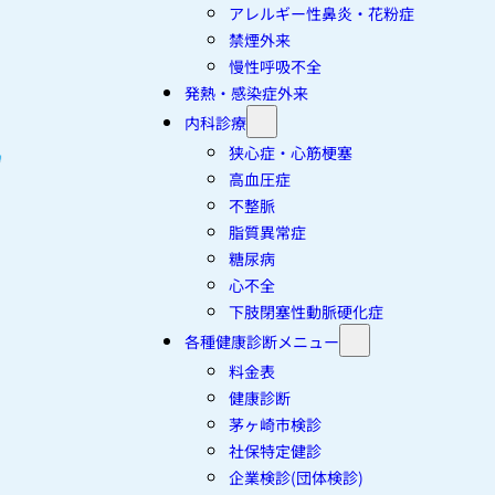
アレルギー性鼻炎・花粉症
禁煙外来
慢性呼吸不全
発熱・感染症外来
内科診療
狭心症・心筋梗塞
高血圧症
不整脈
脂質異常症
糖尿病
心不全
下肢閉塞性動脈硬化症
各種健康診断メニュー
料金表
健康診断
茅ヶ崎市検診
社保特定健診
企業検診(団体検診)