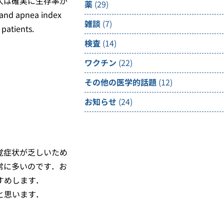
人は確実に生存率が
薬
(29)
d apnea index
雑談
(7)
 patients.
検査
(14)
ワクチン
(22)
その他の医学的話題
(12)
お知らせ
(24)
覚症状が乏しいため
常に多いのです．お
すめします．
と思います．