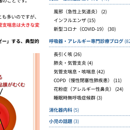
態
のことです。
風邪（急性上気道炎）
(2)
とも多いのですが、
インフルエンザ
(15)
管支喘息は大きな変
新型コロナ（COVID-19）
(30)
ゼー」する、典型的
呼吸器・アレルギー専門診療ブログ
(8
長引く咳
(26)
肺炎・気管支炎
(4)
気管支喘息・咳喘息
(42)
COPD（慢性閉塞性肺疾患）
(11)
花粉症（アレルギー性鼻炎）
(24)
睡眠時無呼吸症候群
(3)
消化器内科
(5)
小児の話題
(3)