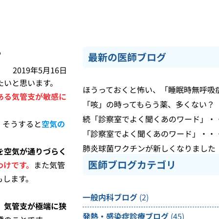
？
最新の医師ブログ
2019年5月16日
たいと思います。
ほうっておくと怖い、「睡眠時無呼吸
ある気管支が敏感に
「咳」の時ってもらう薬、多くない？
続「診察室でよく聞くあのワード」・
。
そうすると
空気の
「診察室でよく聞くあのワード」・・
肺炎球菌ワクチンが新しくなりました
を空気が通りづらく
医師ブログカテゴリ
わけです。
また気管
もします。
一般内科ブログ
(2)
、
気管支が極端に狭
発熱・感染症診療ブログ
(45)