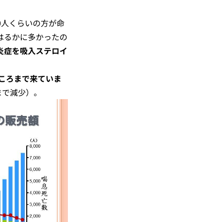
00人くらいの方が命
はるかに多かったの
炎症を吸入ステロイ
ところまで来ていま
後まで減少）。