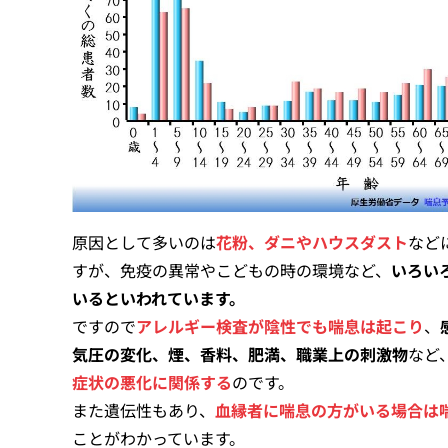
原因として多いのは
花粉、ダニやハウスダスト
など
すが、免疫の異常やこどもの時の環境など、
いろい
いるといわれています。
ですので
アレルギー検査が陰性でも喘息は起こり
、
気圧の変化、煙、香料、肥満、職業上の刺激物
など
症状の悪化に関係する
のです。
また遺伝性もあり、
血縁者に喘息の方がいる場合は
ことがわかっています。