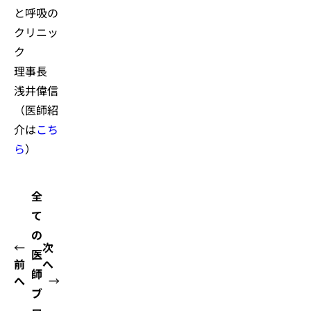
と呼吸の
クリニッ
ク
理事長
浅井偉信
（医師紹
介は
こち
ら
）
全
て
の
←
次
医
前
へ
師
へ
→
ブ