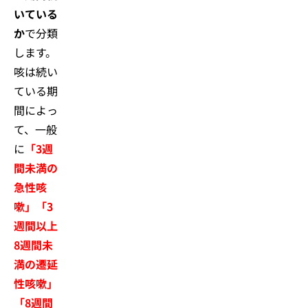
いている
か
で分類
します。
咳は続い
ている期
間によっ
て、一般
に
「3週
間未満の
急性咳
嗽」「3
週間以上
8週間未
満の遷延
性咳嗽」
「8週間