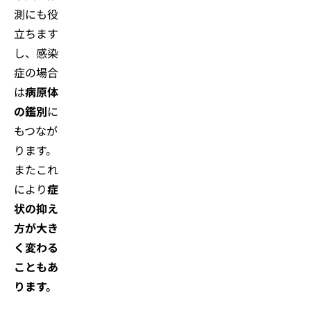
測にも役
立ちます
し、感染
症の場合
は
病原体
の鑑別
に
もつなが
ります。
またこれ
により
症
状の抑え
方が大き
く変わる
こともあ
ります。