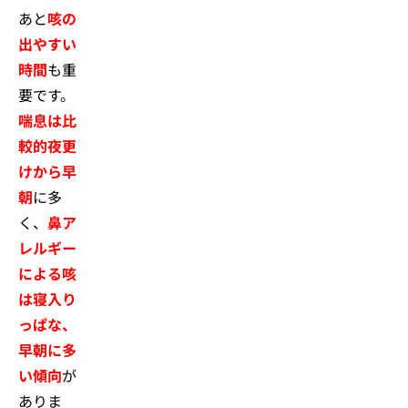
あと
咳の
出やすい
時間
も重
要です。
喘息は比
較的夜更
けから早
朝
に多
く、
鼻ア
レルギー
による咳
は寝入り
っぱな、
早朝に多
い傾向
が
ありま