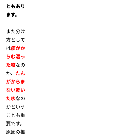
ともあり
ます。
また分け
方として
は
痰がか
らむ湿っ
た咳
なの
か、
たん
がからま
ない乾い
た咳
なの
かという
ことも重
要です。
原因の推