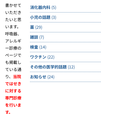
書かせて
消化器内科
(5)
いただき
小児の話題
(3)
たいと思
います。
薬
(29)
呼吸器、
雑談
(7)
アレルギ
検査
(14)
ー診療の
ページで
ワクチン
(22)
も掲載し
その他の医学的話題
(12)
ている通
り、
当院
お知らせ
(24)
ではせき
に対する
専門診療
を行いま
す。