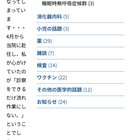
なってし
睡眠時無呼吸症候群
(3)
まってい
消化器内科
(5)
ま
す・・・
小児の話題
(3)
4月から
薬
(29)
当院に赴
雑談
(7)
任し、私
が心がけ
検査
(14)
ていたの
ワクチン
(22)
が「診察
をできる
その他の医学的話題
(12)
だけ流れ
お知らせ
(24)
作業にし
ない。」
というこ
とでし