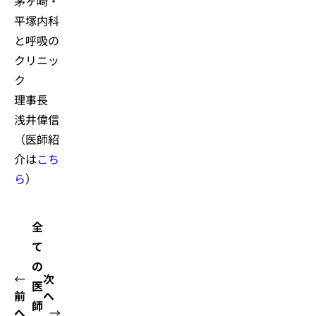
茅ヶ崎・
平塚内科
と呼吸の
クリニッ
ク
理事長
浅井偉信
（医師紹
介は
こち
ら
）
全
て
の
←
次
医
前
へ
師
へ
→