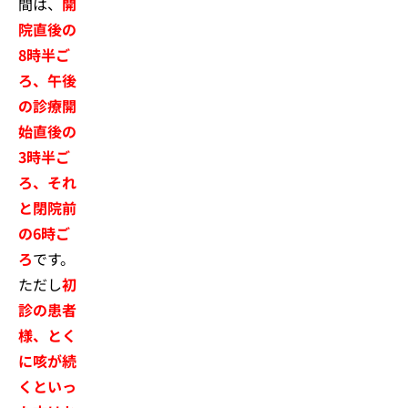
間は、
開
院直後の
8時半ご
ろ、午後
の診療開
始直後の
3時半ご
ろ、それ
と閉院前
の6時ご
ろ
です。
ただし
初
診の患者
様、とく
に咳が続
くといっ