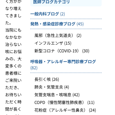
く方がか
医師ブログカテゴリ
なり増え
一般内科ブログ
(2)
てきまし
た。
発熱・感染症診療ブログ
(45)
当院にも
風邪（急性上気道炎）
(2)
なかなか
インフルエンザ
(15)
治らない
新型コロナ（COVID-19）
(30)
咳にお悩
みの、大
呼吸器・アレルギー専門診療ブログ
変多くの
(82)
患者様に
長引く咳
(26)
ご来院い
肺炎・気管支炎
(4)
ただき、
お待ちい
気管支喘息・咳喘息
(42)
ただく時
COPD（慢性閉塞性肺疾患）
(11)
間が長く
花粉症（アレルギー性鼻炎）
(24)