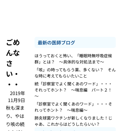
ごめ
最新の医師ブログ
んな
ほうっておくと怖い、「睡眠時無呼吸症候
さ
群」とは？ ～具体的な対処法まで～
「咳」の時ってもらう薬、多くない？ そん
い・
な時に考えてもらいたいこと
・・
続「診察室でよく聞くあのワード」・・・
それってホント？ ～喘息編 パート２！
2019年
～
11月9日
「診察室でよく聞くあのワード」・・・そ
秋も深ま
れってホント？ ～喘息編～
り、やは
肺炎球菌ワクチンが新しくなりました！じ
り咳の続
ゃあ、これからはどうしたらいい？