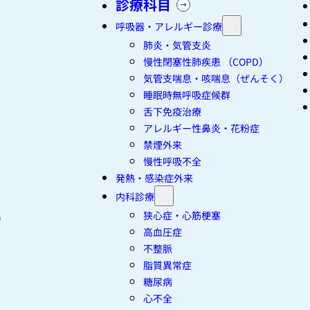
診療科目
呼吸器・アレルギー診療
肺炎・気管支炎
慢性閉塞性肺疾患 （COPD）
気管支喘息・咳喘息（ぜんそく）
睡眠時無呼吸症候群
舌下免疫治療
アレルギー性鼻炎・花粉症
禁煙外来
慢性呼吸不全
発熱・感染症外来
内科診療
狭心症・心筋梗塞
高血圧症
不整脈
脂質異常症
糖尿病
心不全