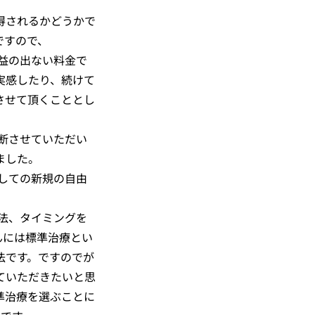
得されるかどうかで
ですので、
益の出ない料金で
実感したり、続けて
させて頂くこととし
断させていただい
ました。
しての新規の自由
。
法、タイミングを
んには標準治療とい
法です。ですのでが
ていただきたいと思
準治療を選ぶことに