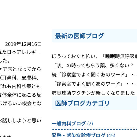
最新の医師ブログ
2019年12月16日
れた日本アレルギー
ほうっておくと怖い、「睡眠時無呼吸
した。
「咳」の時ってもらう薬、多くない？
ケア医となってから
続「診察室でよく聞くあのワード」・
（耳鼻科、皮膚科、
「診察室でよく聞くあのワード」・・
どれも内科診療とも
肺炎球菌ワクチンが新しくなりました
は体全体に起こる反
医師ブログカテゴリ
広げるいい機会とな
お話ししようと思い
一般内科ブログ
(2)
発熱・感染症診療ブログ
(45)