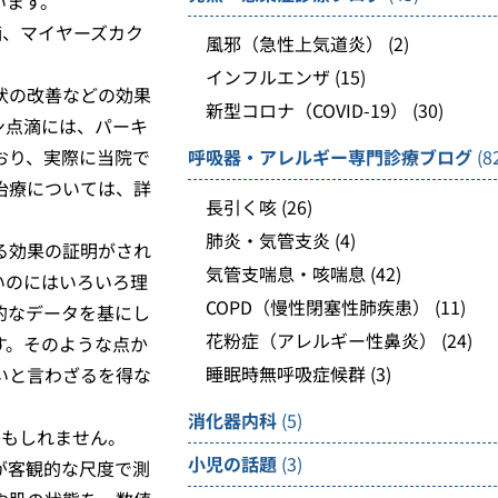
います。
滴、マイヤーズカク
風邪（急性上気道炎）
(2)
インフルエンザ
(15)
状の改善などの効果
新型コロナ（COVID-19）
(30)
ン点滴には、パーキ
おり、実際に当院で
呼吸器・アレルギー専門診療ブログ
(8
治療については、詳
長引く咳
(26)
肺炎・気管支炎
(4)
る効果の証明がされ
気管支喘息・咳喘息
(42)
いのにはいろいろ理
COPD（慢性閉塞性肺疾患）
(11)
的なデータを基にし
花粉症（アレルギー性鼻炎）
(24)
す。そのような点か
睡眠時無呼吸症候群
(3)
いと言わざるを得な
消化器内科
(5)
かもしれません。
小児の話題
(3)
が客観的な尺度で測