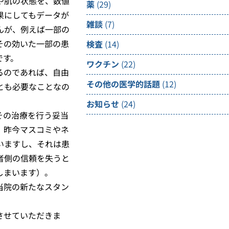
や肌の状態を、数値
薬
(29)
果にしてもデータが
雑談
(7)
んが、例えば一部の
その効いた一部の患
検査
(14)
です。
ワクチン
(22)
るのであれば、自由
その他の医学的話題
(12)
とも必要なことなの
お知らせ
(24)
その治療を行う妥当
、昨今マスコミやネ
いますし、それは患
者側の信頼を失うと
しまいます）。
当院の新たなスタン
させていただきま