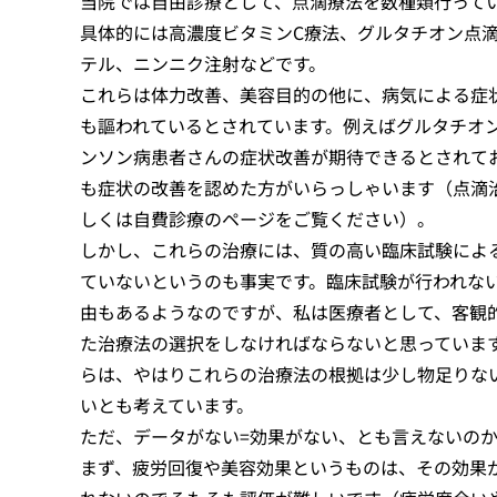
当院では自由診療として、点滴療法を数種類行って
具体的には高濃度ビタミンC療法、グルタチオン点
テル、ニンニク注射などです。
これらは体力改善、美容目的の他に、病気による症
も謳われているとされています。例えばグルタチオ
ンソン病患者さんの症状改善が期待できるとされて
も症状の改善を認めた方がいらっしゃいます（点滴
しくは自費診療のページをご覧ください）。
しかし、これらの治療には、質の高い臨床試験によ
ていないというのも事実です。臨床試験が行われな
由もあるようなのですが、私は医療者として、客観
た治療法の選択をしなければならないと思っていま
らは、やはりこれらの治療法の根拠は少し物足りな
いとも考えています。
ただ、データがない=効果がない、とも言えないの
まず、疲労回復や美容効果というものは、その効果