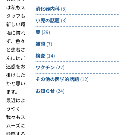
は私もス
消化器内科
(5)
タッフも
小児の話題
(3)
新しい環
薬
(29)
境に慣れ
ず、色々
雑談
(7)
と患者さ
検査
(14)
んにはご
迷惑をお
ワクチン
(22)
掛けした
その他の医学的話題
(12)
かと思い
お知らせ
(24)
ます。
最近はよ
うやく
我々もス
ムーズに
診察する