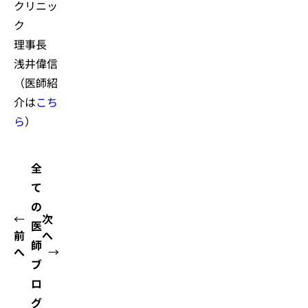
クリニッ
ク
理事長
浅井偉信
（医師紹
介は
こち
ら
）
全
て
の
←
次
医
前
へ
師
へ
→
ブ
ロ
グ