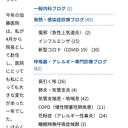
一般内科ブログ
(2)
今年の加
発熱・感染症診療ブログ
(45)
藤医院
は、私が
風邪（急性上気道炎）
(2)
4月から
インフルエンザ
(15)
院長とし
新型コロナ（COVID-19）
(30)
て赴任
呼吸器・アレルギー専門診療ブログ
し、医院
(82)
にとって
も私にと
長引く咳
(26)
っても大
肺炎・気管支炎
(4)
きな変化
気管支喘息・咳喘息
(42)
があった
COPD（慢性閉塞性肺疾患）
(11)
一年でし
花粉症（アレルギー性鼻炎）
(24)
た。
睡眠時無呼吸症候群
(3)
しばらく