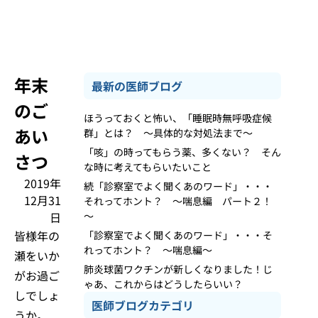
年末
最新の医師ブログ
のご
ほうっておくと怖い、「睡眠時無呼吸症候
あい
群」とは？ ～具体的な対処法まで～
「咳」の時ってもらう薬、多くない？ そん
さつ
な時に考えてもらいたいこと
2019年
続「診察室でよく聞くあのワード」・・・
12月31
それってホント？ ～喘息編 パート２！
日
～
皆様年の
「診察室でよく聞くあのワード」・・・そ
れってホント？ ～喘息編～
瀬をいか
肺炎球菌ワクチンが新しくなりました！じ
がお過ご
ゃあ、これからはどうしたらいい？
しでしょ
医師ブログカテゴリ
うか。