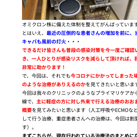
オミクロン株に備えた体制を整えてがんばっていま
とはいえ、
最近の圧倒的な患者さんの増加を前に、
キャパも風前の灯火・・・
できるだけ皆さんも普段の感染対策を今一度ご確認
き、一人ひとりが感染リスクを減らして頂ければ、
非常に助かります！
で、今回は、それでも
今コロナにかかってしまった
のような治療がありえるのか
を見てきたいと思いま
今回は我々のクリニックのようなプライマリケアか
線で、
主に軽症の方に対し外来で行える治療のおお
概要
を見てみたいと思います（人工呼吸やECMOな
して行う治療、重症患者さんへの治療は、今回は割
す）。
まずこちらが、現在行われている治療法のまとめに