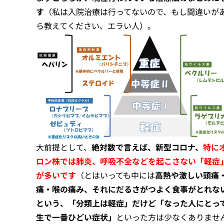
す
（私は入院治療は行ってないので、もし間違いが
ら教えてください、エラい人）。
大前提として、
絶対数で言えば、新型コロナ、
特に
ロン株では肺炎、呼吸不全などを起こさない「軽症
が多いです
（とはいっても中には
高熱や激しい頭痛
痛・喉の痛み、それにだるさがつよく食事がとれな
という、「分類上は軽症」だけど「なった人にとっ
生で一番ひどい症状」
といった方は少なくありませ