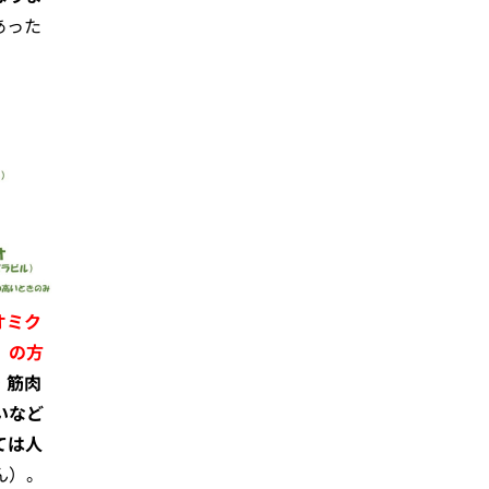
あった
オミク
」の方
・筋肉
いなど
ては人
ん）。