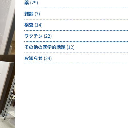
薬
(29)
雑談
(7)
検査
(14)
ワクチン
(22)
その他の医学的話題
(12)
お知らせ
(24)