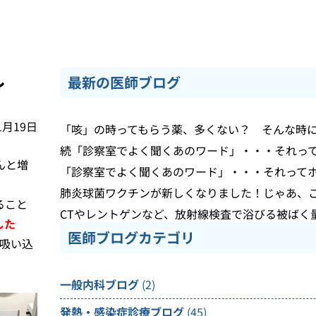
し
最新の医師ブログ
1月19日
「咳」の時ってもらう薬、多くない？ そんな時
続「診察室でよく聞くあのワード」・・・それっ
んと増
「診察室でよく聞くあのワード」・・・それって
肺炎球菌ワクチンが新しくなりました！じゃあ、
ること
CTやレントゲンなど、放射線検査で浴びる被ばく
した
医師ブログカテゴリ
を吸い込
一般内科ブログ
(2)
発熱・感染症診療ブログ
(45)