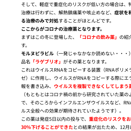
そして、軽症で重症化のリスクが低い方の場合は、
治療は行わずに、解熱鎮痛薬や咳止めなど、
症状を
る治療のみで対処
することがほとんどです。
ここからがコロナの治療薬となります。
まずはこの冬に登場した、
「コロナの飲み薬」
の紹
す。
モルヌピラビル
（一発じゃなかなか読めない・・・
品名
「ラゲブリオ」
がその薬となります。
これはウイルスRNAをコピーする装置（RNAポリメ
ゼ）に作用し、ウイルスがRNAをコピーする際にエ
報を書き込み、
ウイルスを複製できなくしてしまう
（もともとはコロナ禍の前から研究されていた薬の
で、そのころからインフルエンザウイルスなど、RN
ルス全般への効果が期待されていたようです）。
この薬は発症5日以内の投与で、
重症化のリスクをお
30％下げることができた
との結果が出たため、12月