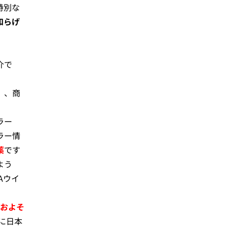
特別な
和らげ
介で
）、商
ラー
ラー情
薬
です
よう
Aウイ
およそ
に日本