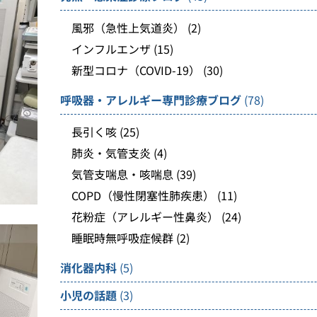
風邪（急性上気道炎）
(2)
インフルエンザ
(15)
新型コロナ（COVID-19）
(30)
呼吸器・アレルギー専門診療ブログ
(78)
長引く咳
(25)
肺炎・気管支炎
(4)
気管支喘息・咳喘息
(39)
COPD（慢性閉塞性肺疾患）
(11)
花粉症（アレルギー性鼻炎）
(24)
睡眠時無呼吸症候群
(2)
消化器内科
(5)
小児の話題
(3)