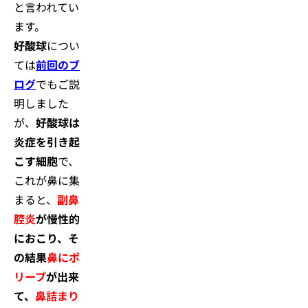
と言われてい
ます。
好酸球
につい
ては
前回のブ
ログ
でもご説
明しました
が、
好酸球は
炎症を引き起
こす細胞
で、
これが鼻に集
まると、
副鼻
腔炎
が慢性的
におこり、そ
の結果
鼻にポ
リープ
が出来
て、
鼻詰まり