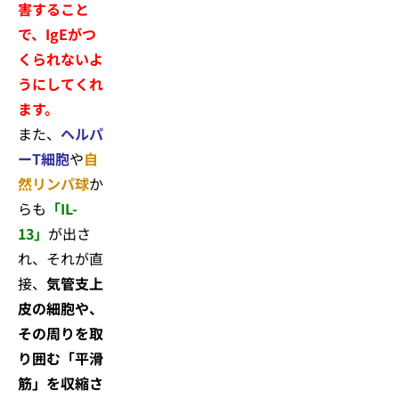
害すること
で、IgEがつ
くられないよ
うにしてくれ
ます。
また、
ヘルパ
ーT細胞
や
自
然リンパ球
か
らも
「IL-
13」
が出さ
れ、それが直
接、
気管支上
皮の細胞や、
その周りを取
り囲む「平滑
筋」を収縮さ