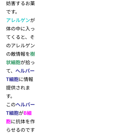
妨害するお薬
です。
アレルゲン
が
体の中に入っ
てくると、そ
のアレルゲン
の敵情報を
樹
状細胞
が拾っ
て、
ヘルパー
T細胞
に情報
提供されま
す。
この
ヘルパー
T細胞
が
B細
胞
に抗体を作
らせるのです