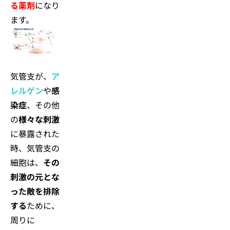
る薬剤
になり
ます。
気管支が、
ア
レルゲン
や
感
染症
、その他
の
様々な刺激
に暴露された
時、気管支の
細胞は、
その
刺激の元とな
った敵を排除
する
ために、
周りに