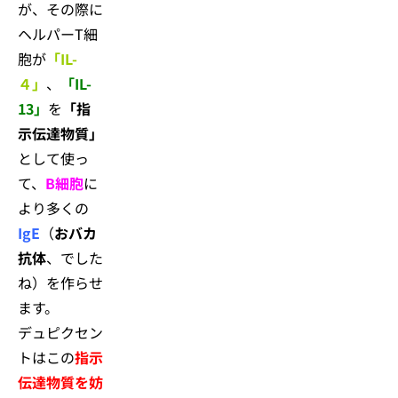
が、その際に
ヘルパーT細
胞が
「IL-
４」
、
「IL-
13」
を
「指
示伝達物質」
として使っ
て、
B細胞
に
より多くの
IgE
（
おバカ
抗体
、でした
ね）を作らせ
ます。
デュピクセン
トはこの
指示
伝達物質を妨