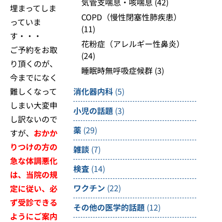
気管支喘息・咳喘息
(42)
埋まってしま
COPD（慢性閉塞性肺疾患）
っていま
(11)
す・・・
花粉症（アレルギー性鼻炎）
ご予約をお取
(24)
り頂くのが、
睡眠時無呼吸症候群
(3)
今までになく
難しくなって
消化器内科
(5)
しまい大変申
小児の話題
(3)
し訳ないので
薬
(29)
すが、
おかか
りつけの方の
雑談
(7)
急な体調悪化
検査
(14)
は、当院の規
ワクチン
(22)
定に従い、必
ず受診できる
その他の医学的話題
(12)
ようにご案内