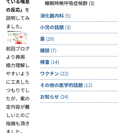
ている喘息
睡眠時無呼吸症候群
(3)
の反応」
を
消化器内科
(5)
説明してみ
ました。
小児の話題
(3)
薬
(29)
前回ブログ
雑談
(7)
より再掲
検査
(14)
極力理解し
やすいよう
ワクチン
(22)
に工夫した
その他の医学的話題
(12)
つもりでし
お知らせ
(24)
たが、案の
定内容が難
しいとのご
指摘も頂き
ました。