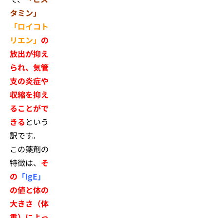
タミン」
「ロイコト
リエン」
の
放出が抑え
られ、気管
支の炎症や
収縮を抑え
ることがで
きる
という
訳です。
この薬剤の
特徴は、
そ
の
「IgE」
の値と体の
大きさ（体
重）によっ