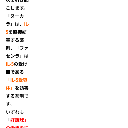
こします。
「ヌーカ
ラ」は、
IL-
5
を直接妨
害する薬
剤、「ファ
センラ」は
IL-5
の受け
皿である
「IL-5受容
体」
を妨害
する
薬剤で
す。
いずれも
「
好酸球」
の働きを抑