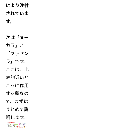
により注射
されていま
す。
次は
「ヌー
カラ」
と
「ファセン
ラ」
です。
ここは、比
較的近いと
ころに作用
する薬なの
で、まずは
まとめて説
明します。