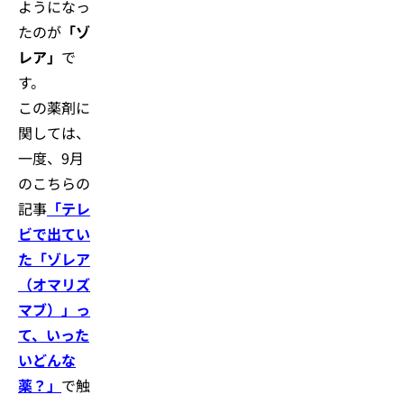
ようになっ
たのが
「ゾ
レア」
で
す。
この薬剤に
関しては、
一度、9月
のこちらの
記事
「テレ
ビで出てい
た「ゾレア
（オマリズ
マブ）」っ
て、いった
いどんな
薬？」
で触