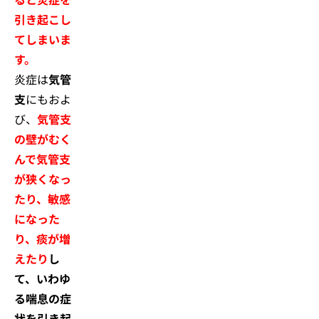
引き起こし
てしまいま
す。
炎症は
気管
支
にもおよ
び、
気管支
の壁がむく
んで気管支
が狭くなっ
たり、敏感
になった
り、痰が増
えたり
し
て、いわゆ
る喘息の症
状を引き起