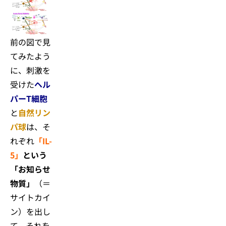
前の図で見
てみたよう
に、刺激を
受けた
ヘル
パーT細胞
と
自然リン
パ球
は、そ
れぞれ
「IL-
5」
という
「お知らせ
物質」
（＝
サイトカイ
ン）を出し
て、それを