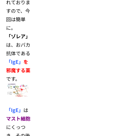
れておりま
すので、今
回は簡単
に。
「
ゾレア」
は、おバカ
抗体である
「IgE」
を
邪魔する薬
です。
「IgE」
は
マスト細胞
にくっつ
き、その後