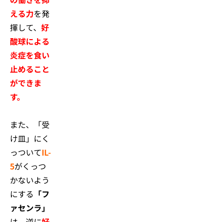
える力
を発
揮して、
好
酸球による
炎症を食い
止めること
ができま
す。
また、「受
け皿」にく
っついて
IL-
5
がくっつ
かないよう
にする
「フ
ァセンラ」
は、逆に
好