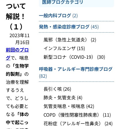
医師ブログカテゴリ
ついて
解説！
一般内科ブログ
(2)
（１）
発熱・感染症診療ブログ
(45)
2023年11
風邪（急性上気道炎）
(2)
月16日
インフルエンザ
(15)
前回のブロ
新型コロナ（COVID-19）
(30)
グ
で、喘息
の
「生物学
呼吸器・アレルギー専門診療ブログ
的製剤」
の
(82)
治療を理解
長引く咳
(26)
するうえ
肺炎・気管支炎
(4)
で、どうし
ても必要と
気管支喘息・咳喘息
(42)
なる
「体の
COPD（慢性閉塞性肺疾患）
(11)
中で起こっ
花粉症（アレルギー性鼻炎）
(24)