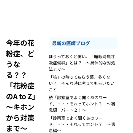
今年の花
最新の医師ブログ
粉症、ど
ほうっておくと怖い、「睡眠時無呼
うな
吸症候群」とは？ ～具体的な対処
法まで～
る？？
「咳」の時ってもらう薬、多くな
「花粉症
い？ そんな時に考えてもらいたい
こと
のA to Z」
続「診察室でよく聞くあのワー
ド」・・・それってホント？ ～喘
～キホン
息編 パート２！～
から対策
「診察室でよく聞くあのワー
ド」・・・それってホント？ ～喘
まで～
息編～