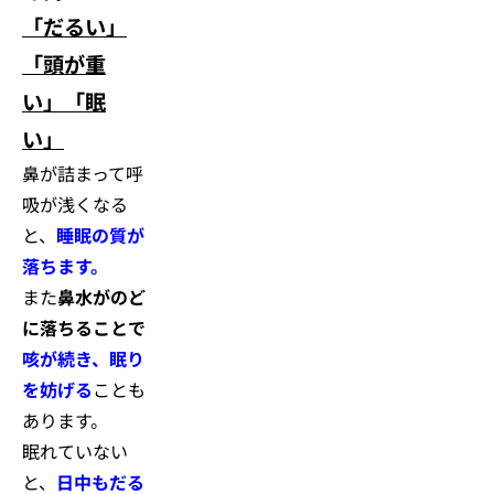
「だるい」
「頭が重
い」「眠
い」
鼻が詰まって呼
吸が浅くなる
と、
睡眠の質が
落ちます。
また
鼻水がのど
に落ちることで
咳が続き、眠り
を妨げる
ことも
あります。
眠れていない
と、
日中もだる