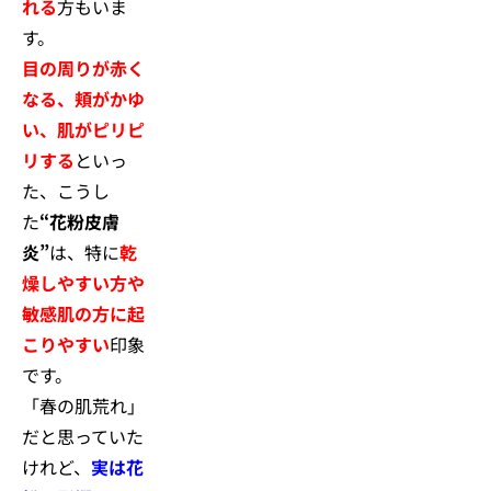
れる
方もいま
す。
目の周りが赤く
なる、頬がかゆ
い、肌がピリピ
リする
といっ
た、こ
うし
た
“花粉皮膚
炎”
は、特に
乾
燥しやすい方や
敏感肌の方に起
こりやすい
印象
です。
「春の肌荒れ」
だと思っていた
けれど、
実は花