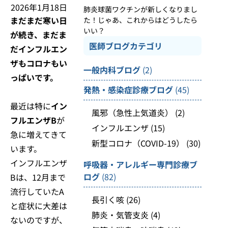
2026年1月18日
肺炎球菌ワクチンが新しくなりまし
まだまだ寒い日
た！じゃあ、これからはどうしたら
いい？
が続き、まだま
医師ブログカテゴリ
だインフルエン
ザもコロナもい
一般内科ブログ
(2)
っぱいです。
発熱・感染症診療ブログ
(45)
最近は特に
イン
風邪（急性上気道炎）
(2)
フルエンザB
が
インフルエンザ
(15)
急に増えてきて
新型コロナ（COVID-19）
(30)
います。
インフルエンザ
呼吸器・アレルギー専門診療ブ
ログ
(82)
Bは、12月まで
流行していたA
長引く咳
(26)
と症状に大差は
肺炎・気管支炎
(4)
ないのですが、