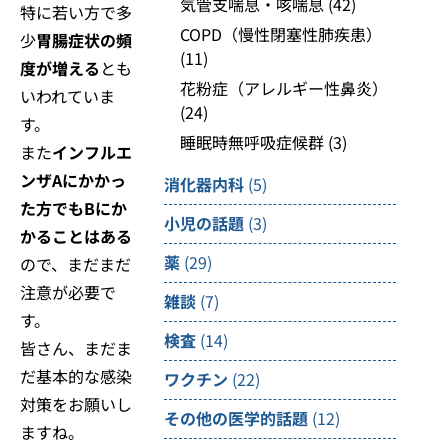
気管支喘息・咳喘息
(42)
特に若い方で多
COPD（慢性閉塞性肺疾患）
少
胃腸症状の頻
(11)
度が増える
とも
花粉症（アレルギー性鼻炎）
いわれていま
(24)
す。
睡眠時無呼吸症候群
(3)
また
インフルエ
ンザAにかかっ
消化器内科
(5)
た方でもBにか
小児の話題
(3)
かることはある
薬
(29)
ので、まだまだ
注意が必要で
雑談
(7)
す。
検査
(14)
皆さん、まだま
だ基本的な感染
ワクチン
(22)
対策をお願いし
その他の医学的話題
(12)
ますね。