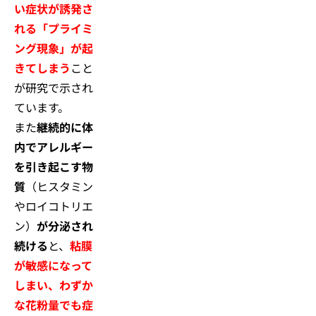
い症状が誘発さ
れる「プライミ
ング現象」が起
きてしまう
こと
が研究で示され
ています。
また
継続的に体
内でアレルギー
を引き起こす物
質
（ヒスタミン
やロイコトリエ
ン）
が分泌され
続ける
と、
粘膜
が敏感になって
しまい、わずか
な花粉量でも症