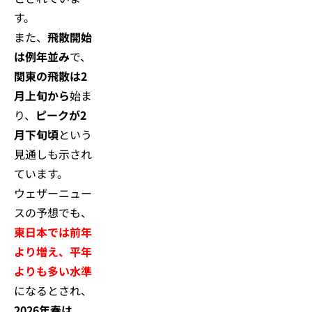
す。
また、
飛散開始
は例年並み
で、
関東の飛散は2
月上旬から
始ま
り、
ピークが2
月下旬頃
という
見通しも示され
ています。
ウェザーニュー
スの予想でも、
東日本では前年
より増え、平年
よりも多い水準
になるとされ、
2026年春は