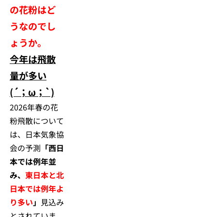
の花粉はど
うなのでし
ょうか。
今年は飛散
量が多い
(´；ω；`)
2026年春の花
粉飛散について
は、日本気象協
会の予測
「西日
本では例年並
み、
東日本と北
日本では例年よ
り多い
」
見込み
とされていま