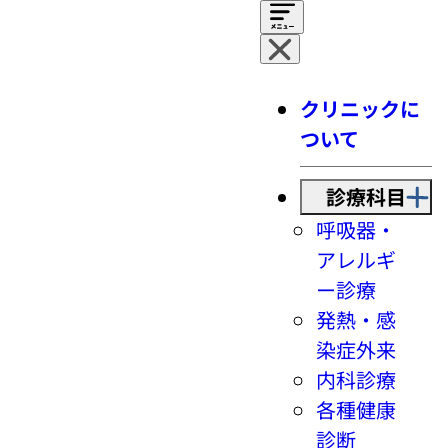
クリニックに
ついて
診療科目
呼吸器・
アレルギ
ー診療
発熱・感
染症外来
内科診療
各種健康
診断