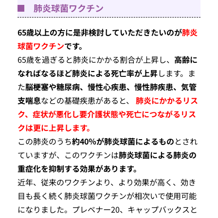
肺炎球菌ワクチン
65歳以上の方に是非検討していただきたいのが
肺炎
球菌ワクチン
です。
65歳を過ぎると肺炎にかかる割合が上昇し、
高齢に
なればなるほど肺炎による死亡率が上昇
します。ま
た
脳梗塞や糖尿病、慢性心疾患、慢性肺疾患、気管
支喘息
などの基礎疾患があると、
肺炎にかかるリス
ク、症状が悪化し要介護状態や死亡につながるリス
クは更に上昇します。
この肺炎のうち
約40％が肺炎球菌によるもの
とされ
ていますが、このワクチンは
肺炎球菌による肺炎の
重症化を抑制する効果があります。
近年、従来のワクチンより、より効果が高く、効き
目も長く続く肺炎球菌ワクチンが相次いで使用可能
になりました。プレベナー20、キャップバックスと