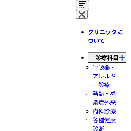
クリニックに
ついて
診療科目
呼吸器・
アレルギ
ー診療
発熱・感
染症外来
内科診療
各種健康
診断