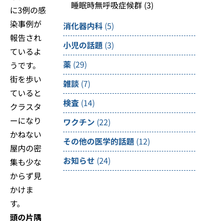
睡眠時無呼吸症候群
(3)
に3例の感
染事例が
消化器内科
(5)
報告され
小児の話題
(3)
ているよ
薬
(29)
うです。
街を歩い
雑談
(7)
ていると
検査
(14)
クラスタ
ーになり
ワクチン
(22)
かねない
その他の医学的話題
(12)
屋内の密
お知らせ
(24)
集も少な
からず見
かけま
す。
頭の片隅