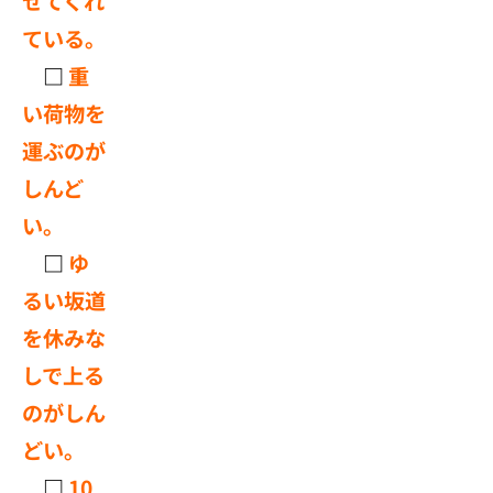
せてくれ
ている。
□
重
い荷物を
運ぶのが
しんど
い。
□
ゆ
るい坂道
を休みな
しで上る
のがしん
どい。
□
10