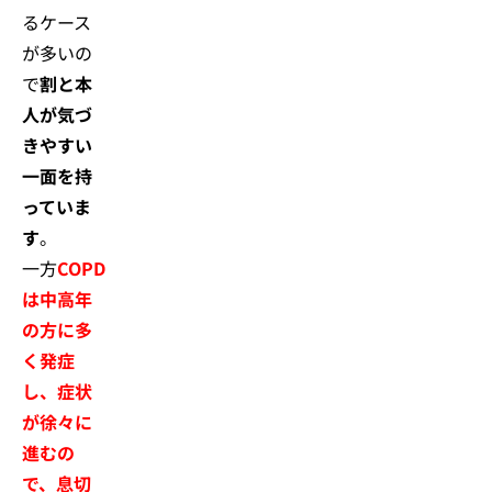
るケース
が多いの
で
割と本
人が気づ
きやすい
一面を持
っていま
す
。
一方
COPD
は中高年
の方に多
く発症
し、症状
が徐々に
進むの
で、息切