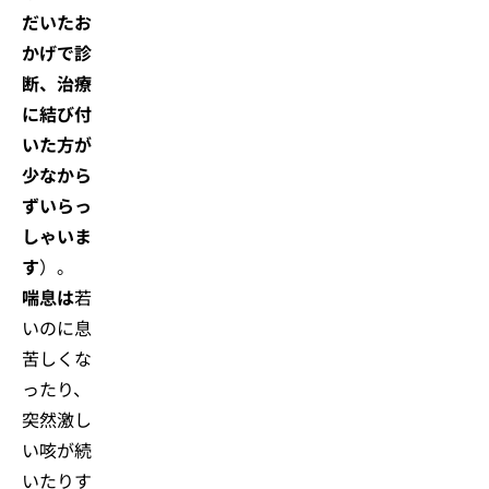
だいたお
かげで診
断、治療
に結び付
いた方が
少なから
ずいらっ
しゃいま
す
）。
喘息は
若
いのに息
苦しくな
ったり、
突然激し
い咳が続
いたりす