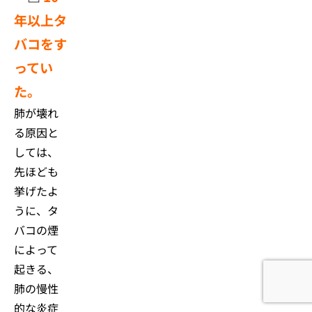
年以上タ
バコをす
ってい
た。
肺が壊れ
る原因と
しては、
先ほども
挙げたよ
うに、タ
バコの煙
によって
起きる、
肺の慢性
的な炎症