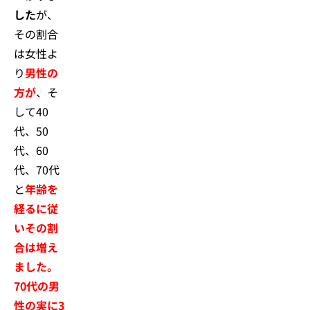
した
が、
その割合
は女性よ
り
男性の
方が
、そ
して40
代、50
代、60
代、70代
と
年齢を
経るに従
いその割
合は増え
ました。
70代の男
性の実に3