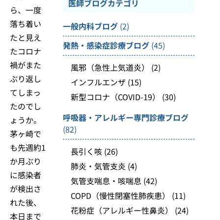
医師ブログカテゴリ
ら、一度
落ち着い
一般内科ブログ
(2)
たと見え
発熱・感染症診療ブログ
(45)
たコロナ
禍がまた
風邪（急性上気道炎）
(2)
ぶり返し
インフルエンザ
(15)
てしまっ
新型コロナ（COVID-19）
(30)
たのでし
呼吸器・アレルギー専門診療ブログ
ょうか。
(82)
茅ヶ崎で
も先週約1
長引く咳
(26)
か月ぶり
肺炎・気管支炎
(4)
に感染者
気管支喘息・咳喘息
(42)
が検出さ
COPD（慢性閉塞性肺疾患）
(11)
れた後、
花粉症（アレルギー性鼻炎）
(24)
本日まで