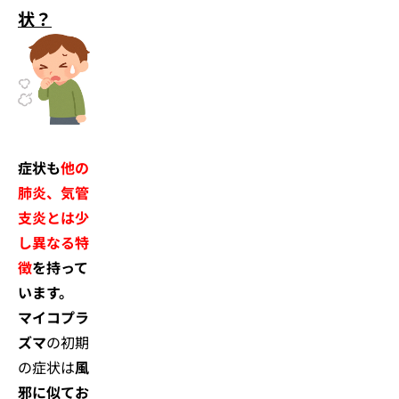
状？
症状も
他の
肺炎、気管
支炎とは少
し異なる特
徴
を持って
います。
マイコプラ
ズマ
の初期
の症状は
風
邪に似てお