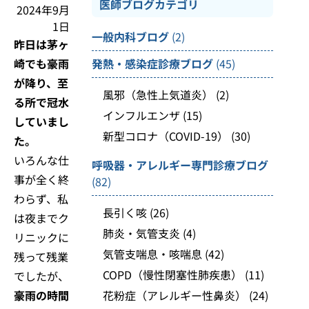
医師ブログカテゴリ
2024年9月
1日
一般内科ブログ
(2)
昨日は茅ヶ
崎でも豪雨
発熱・感染症診療ブログ
(45)
が降り、至
風邪（急性上気道炎）
(2)
る所で冠水
インフルエンザ
(15)
していまし
新型コロナ（COVID-19）
(30)
た。
いろんな仕
呼吸器・アレルギー専門診療ブログ
事が全く終
(82)
わらず、私
長引く咳
(26)
は夜までク
肺炎・気管支炎
(4)
リニックに
気管支喘息・咳喘息
(42)
残って残業
COPD（慢性閉塞性肺疾患）
(11)
でしたが、
豪雨の時間
花粉症（アレルギー性鼻炎）
(24)