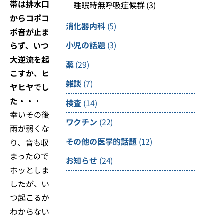
帯は排水口
睡眠時無呼吸症候群
(3)
からコポコ
消化器内科
(5)
ポ音が止ま
小児の話題
(3)
らず、いつ
大逆流を起
薬
(29)
こすか、ヒ
雑談
(7)
ヤヒヤでし
た・・・
検査
(14)
幸いその後
ワクチン
(22)
雨が弱くな
その他の医学的話題
(12)
り、音も収
まったので
お知らせ
(24)
ホッとしま
したが、い
つ起こるか
わからない