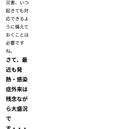
災害、いつ
起きても対
応できるよ
うに備えて
おくことは
必要です
ね。
さて、最
近も発
熱・感染
症外来は
残念なが
ら大盛況
で
す・・・