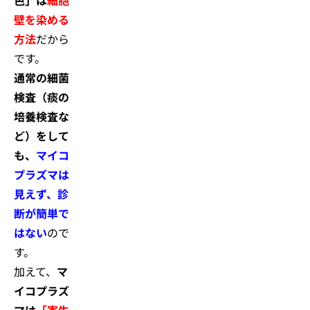
色」は
細胞
壁を染める
方法
だから
です。
通常の細菌
検査（痰の
培養検査な
ど）をして
も、
マイコ
プラズマは
見えず、診
断が簡単で
はない
ので
す。
加えて、
マ
イコプラズ