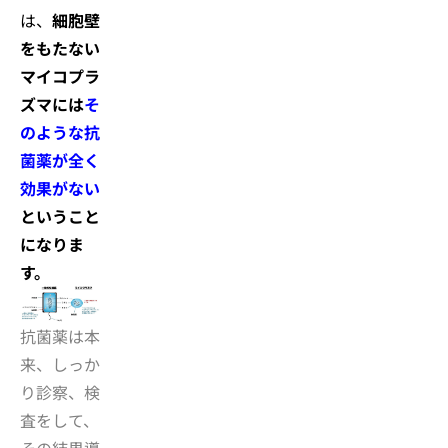
は、
細胞壁
をもたない
マイコプラ
ズマには
そ
のような抗
菌薬が全く
効果がない
ということ
になりま
す。
抗菌薬は本
来、しっか
り診察、検
査をして、