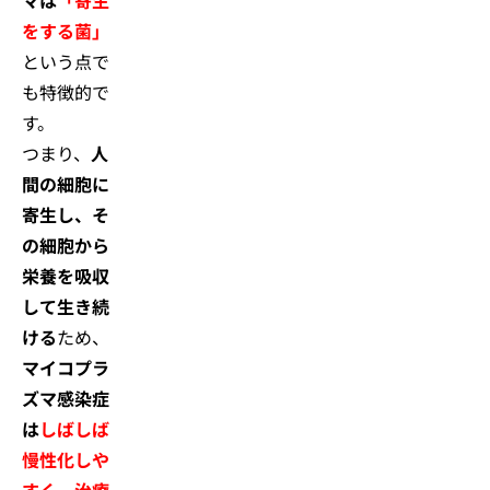
マは
「寄生
をする菌」
という点で
も特徴的で
す。
つまり、
人
間の細胞に
寄生し、そ
の細胞から
栄養を吸収
して生き続
ける
ため、
マイコプラ
ズマ感染症
は
しばしば
慢性化しや