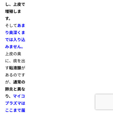
し、上皮で
増殖しま
す。
そして
あま
り奥深くま
では入り込
みません。
上皮の奥
に、痰を出
す
粘液腺
が
あるのです
が、
通常の
肺炎と異な
り、
マイコ
プラズマは
ここまで届