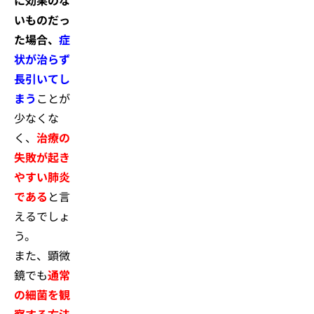
に効果のな
いものだっ
た場合、
症
状が治らず
長引いてし
まう
ことが
少なくな
く、
治療の
失敗が起き
やすい肺炎
である
と言
えるでしょ
う。
また、顕微
鏡でも
通常
の細菌を観