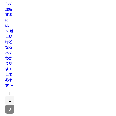
しく
理解
する
に
は
～ 難
しい
けど
なる
べく
わか
りや
すく
して
みま
す ～
1
2