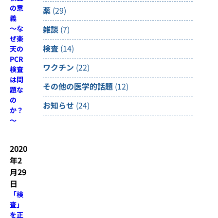
の意
薬
(29)
義
雑談
(7)
～な
ぜ楽
検査
(14)
天の
PCR
ワクチン
(22)
検査
は問
その他の医学的話題
(12)
題な
の
お知らせ
(24)
か？
～
2020
年2
月29
日
「検
査」
を正