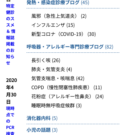
発熱・感染症診療ブログ
(45)
特定
健診
風邪（急性上気道炎）
(2)
のス
インフルエンザ
(15)
スメ
＆ 情
新型コロナ（COVID-19）
(30)
報誌
掲載
呼吸器・アレルギー専門診療ブログ
(82)
のお
知ら
長引く咳
(26)
せ
肺炎・気管支炎
(4)
気管支喘息・咳喘息
(42)
2020
COPD（慢性閉塞性肺疾患）
(11)
年4
月30
花粉症（アレルギー性鼻炎）
(24)
日
睡眠時無呼吸症候群
(3)
現時
点で
消化器内科
(5)
の
PCR
小児の話題
(3)
検査