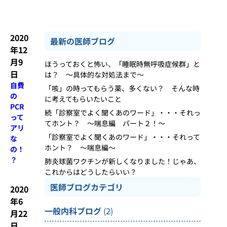
2020
最新の医師ブログ
年12
月9
ほうっておくと怖い、「睡眠時無呼吸症候群」と
日
は？ ～具体的な対処法まで～
自費
「咳」の時ってもらう薬、多くない？ そんな時
の
に考えてもらいたいこと
PCR
続「診察室でよく聞くあのワード」・・・それっ
って
てホント？ ～喘息編 パート２！～
アリ
「診察室でよく聞くあのワード」・・・それって
な
ホント？ ～喘息編～
の！
？
肺炎球菌ワクチンが新しくなりました！じゃあ、
これからはどうしたらいい？
医師ブログカテゴリ
2020
年6
一般内科ブログ
(2)
月22
日