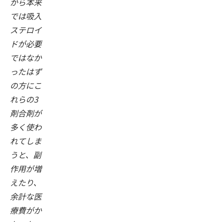
から本来
では吸入
ステロイ
ドが必要
ではなか
ったはず
の方にこ
れらの3
剤合剤が
多く使わ
れてしま
うと、副
作用が増
えたり、
余計な医
療費がか