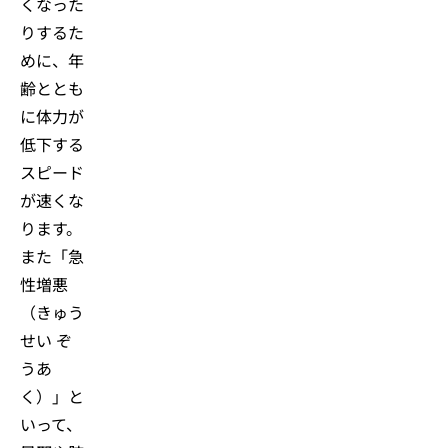
くなった
りするた
めに、年
齢ととも
に体力が
低下する
スピード
が速くな
ります。
また「急
性増悪
（きゅう
せい ぞ
うあ
く）」と
いって、