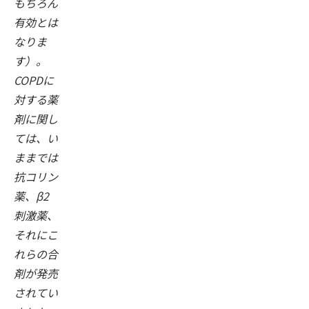
もちろん
有効とは
なりま
す）。
COPDに
対する薬
剤に関し
ては、い
ままでは
抗コリン
薬、β2
刺激薬、
それにこ
れらの合
剤が発売
されてい