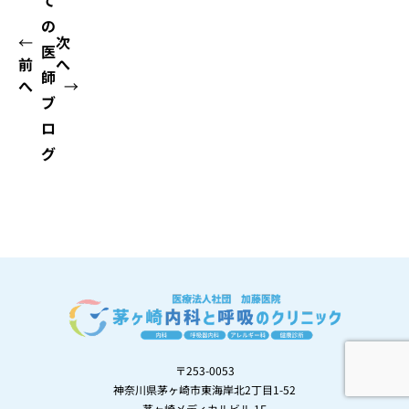
の
←
次
医
前
へ
師
へ
→
ブ
ロ
グ
〒253-0053
神奈川県茅ヶ崎市東海岸北2丁目1-52
茅ヶ崎メディカルビル 1F