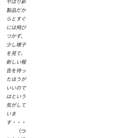
やはり新
製品だか
らとすぐ
には飛び
つかず、
少し様子
を見て、
新しい報
告を待っ
たほうが
いいので
はという
気がして
いま
す・・・
（つ