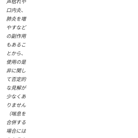
声枯れや
口内炎、
肺炎を増
やすなど
の副作用
もあるこ
とから、
使用の是
非に関し
て否定的
な見解が
少なくあ
りません
（喘息を
合併する
場合には