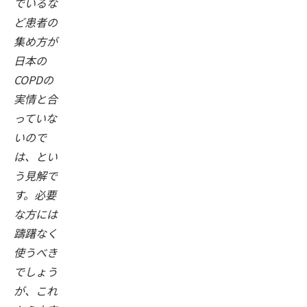
でいるな
ど患者の
集め方が
日本の
COPDの
実情と合
っていな
いので
は、とい
う見解で
す。必要
な方には
躊躇なく
使うべき
でしょう
が、これ