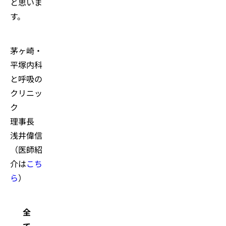
と思いま
す。
茅ヶ崎・
平塚内科
と呼吸の
クリニッ
ク
理事長
浅井偉信
（医師紹
介は
こち
ら
）
全
て