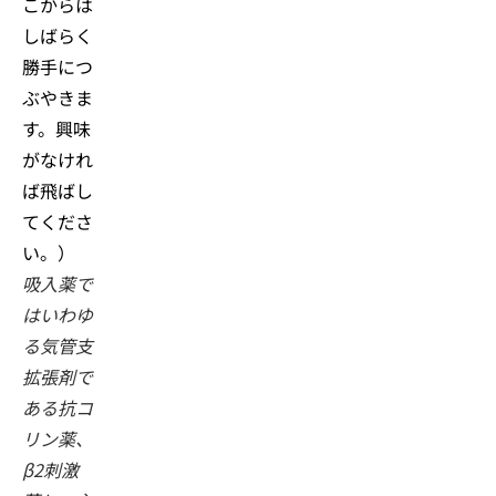
こからは
しばらく
勝手につ
ぶやきま
す。興味
がなけれ
ば飛ばし
てくださ
い。）
吸入薬で
はいわゆ
る気管支
拡張剤で
ある抗コ
リン薬、
β2刺激