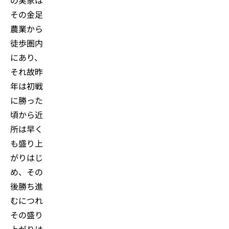
その金足
農業から
徒歩圏内
にあり、
それ故昨
年は初戦
に勝った
頃から近
所は早く
も盛り上
がりはじ
め、その
後勝ち進
むにつれ
その盛り
上がりは