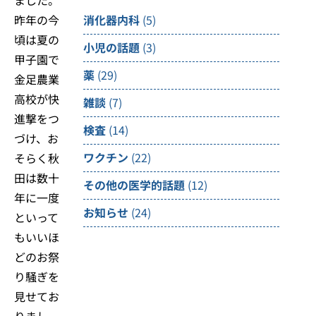
昨年の今
消化器内科
(5)
頃は夏の
小児の話題
(3)
甲子園で
薬
(29)
金足農業
高校が快
雑談
(7)
進撃をつ
検査
(14)
づけ、お
ワクチン
(22)
そらく秋
田は数十
その他の医学的話題
(12)
年に一度
お知らせ
(24)
といって
もいいほ
どのお祭
り騒ぎを
見せてお
りまし