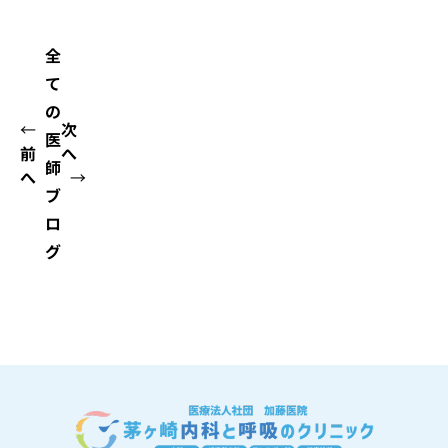
全
て
の
←
次
医
前
へ
師
へ
→
ブ
ロ
グ