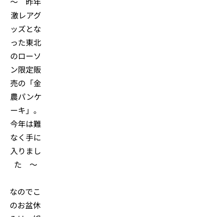
～ 昨年
激レアグ
ッズとな
った東北
のローソ
ン限定販
売の「金
農パンケ
ーキ」。
今年は難
なく手に
入りまし
た ～
なのでこ
のお盆休