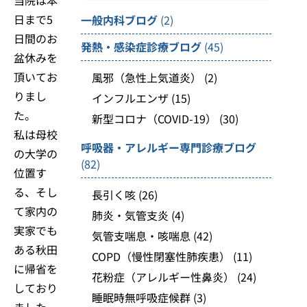
日まで5
一般内科ブログ
(2)
日間のお
発熱・感染症診療ブログ
(45)
盆休みを
頂いてお
風邪（急性上気道炎）
(2)
りまし
インフルエンザ
(15)
た。
新型コロナ（COVID-19）
(30)
私は母校
呼吸器・アレルギー専門診療ブログ
の大学の
(82)
位置す
る、そし
長引く咳
(26)
て家内の
肺炎・気管支炎
(4)
実家でも
気管支喘息・咳喘息
(42)
ある秋田
COPD（慢性閉塞性肺疾患）
(11)
に帰省を
花粉症（アレルギー性鼻炎）
(24)
しており
睡眠時無呼吸症候群
(3)
ました。