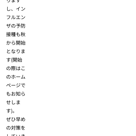
し、イン
フルエン
ザの予防
接種も秋
から開始
となりま
す(開始
の際はこ
のホーム
ページで
もお知ら
せしま
す)。
ぜひ早め
の対策を
していき