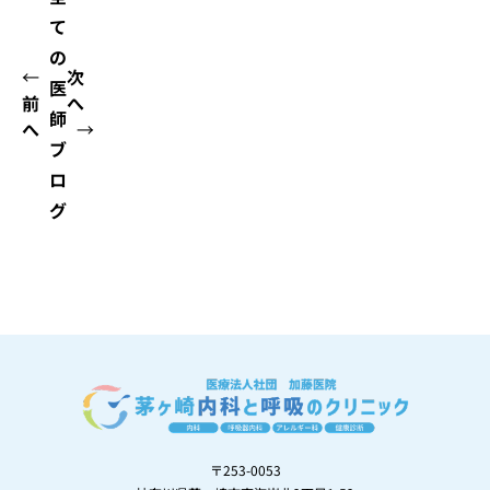
て
の
←
次
医
前
へ
師
へ
→
ブ
ロ
グ
〒253-0053