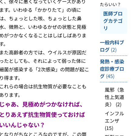
く、徐々に悪くなっていくケースがあり
たらいい？
ます。いわゆる「かかりたて」の頃に
医師ブロ
は、ちょっとした咳、ちょっとした鼻
グカテゴ
水、微熱と、いわゆるかぜの状態と見極
リ
めがつかなくなることはしばしばありま
一般内科ブ
す。
ログ
(2)
また高齢者の方では、ウイルスが原因だ
ったとしても、それによって弱った体に
発熱・感染
症診療ブロ
細菌が感染する「2次感染」の問題が起こ
グ
(45)
り得ます。
これらの場合は抗生物質が必要なことも
風邪（急
あります。
性上気道
じゃあ、見極めがつかなければ、
炎）
(2)
インフル
とりあえず抗生物質使っておけば
エンザ
いいんじゃない？
(15)
となりがちなところなのですが、この弊