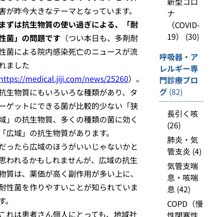
新型コロ
害が昨今大きなテーマとなっています。
ナ
まずは抗生物質の使い過ぎによる、「耐
（COVID-
19）
(30)
性菌」の問題です
（つい本日も、多剤耐
性菌による院内感染死亡のニュースが流
呼吸器・ア
れました
レルギー専
https://medical.jiji.com/news/25260
）。
門診療ブロ
グ
(82)
抗生物質にもいろいろな種類があり、タ
ーゲットにできる菌が比較的少ない「狭
長引く咳
域」の抗生物質、多くの種類の菌に効く
(26)
「広域」の抗生物質があります。
肺炎・気
だったら広域のほうがいいじゃないかと
管支炎
(4)
思われるかもしれませんが、広域の抗生
気管支喘
物質は、薬価が高く副作用が多い上に、
息・咳喘
耐性菌を作りやすいことが知られていま
息
(42)
す。
COPD（慢
これは患者さん個人にとっても、地域社
性閉塞性