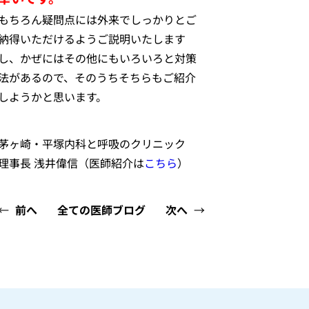
もちろん疑問点には外来でしっかりとご
納得いただけるようご説明いたします
し、かぜにはその他にもいろいろと対策
法があるので、そのうちそちらもご紹介
しようかと思います。
茅ヶ崎・平塚内科と呼吸のクリニック
理事長 浅井偉信（医師紹介は
こちら
）
←
前へ
全ての医師ブログ
次へ
→