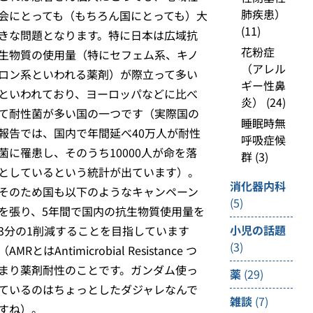
肺疾患）
会にとっても（もちろん国にとっても）大
(11)
きな問題となります。特に日本は広域抗
花粉症
生物質の使用量（特にセフェム系、キノ
（アレル
ロン系といわれる薬剤）が際立って多い
ギー性鼻
といわれており、ヨーロッパなどに比べ
炎）
(24)
て耐性菌が多い国の一つです（実際国の
睡眠時無
報告では、国内で年間延べ40万人が耐性
呼吸症候
菌に罹患し、そのうち10000人が命を落
群
(3)
としているという統計が出ています）。
消化器内科
そのため国も以下のようなキャンペーン
(5)
を張り、5年間で国内の抗生物質使用量を
小児の話題
3分の1削減することを目指しています
(3)
（AMRとはAntimicrobial Resistance つ
まり薬剤耐性のことです。ガンダム使っ
薬
(29)
ているのはちょっとしたダジャレなんで
雑談
(7)
すね）。