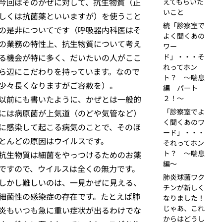
今回はそのかぜに対して、抗生物質（正
えてもらいた
いこと
しくは抗菌薬といいますが）を使うこと
続「診察室で
の是非についてです（呼吸器内科医はそ
よく聞くあの
の業務の特性上、抗生物質について考え
ワー
る機会が特に多く、だいたいの人がここ
ド」・・・そ
れってホン
ら辺にこだわりを持っています。なので
ト？ ～喘息
少々長くなりますがご容赦を）。
編 パート
以前にも書いたように、かぜとは一般的
２！～
「診察室でよ
には病原菌が上気道（のどや気管など）
く聞くあのワ
に感染して起こる病気のことで、そのほ
ード」・・・
とんどの原因はウイルスです。
それってホン
ト？ ～喘息
抗生物質は細菌をやっつけるためのお薬
編～
ですので、ウイルスは全くの無力です。
肺炎球菌ワク
しかし難しいのは、一見かぜに見える、
チンが新しく
細菌性の感染症の存在です。たとえば肺
なりました！
じゃあ、これ
炎もいつも急に重い症状が出るわけでな
からはどうし