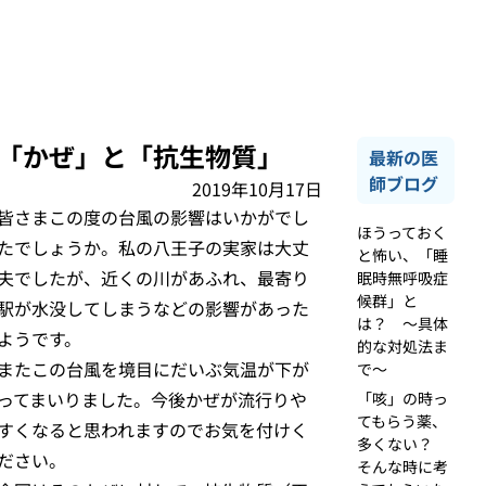
「かぜ」と「抗生物質」
最新の医
師ブログ
2019年10月17日
皆さまこの度の台風の影響はいかがでし
ほうっておく
たでしょうか。私の八王子の実家は大丈
と怖い、「睡
夫でしたが、近くの川があふれ、最寄り
眠時無呼吸症
候群」と
駅が水没してしまうなどの影響があった
は？ ～具体
ようです。
的な対処法ま
またこの台風を境目にだいぶ気温が下が
で～
ってまいりました。今後かぜが流行りや
「咳」の時っ
てもらう薬、
すくなると思われますのでお気を付けく
多くない？
ださい。
そんな時に考