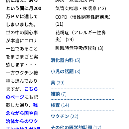
という間に月200
気管支喘息・咳喘息
(42)
万ＰＶに達して
COPD（慢性閉塞性肺疾患）
(11)
しまいました。
世の中の関心事
花粉症（アレルギー性鼻
炎）
(24)
が本当にコロナ
睡眠時無呼吸症候群
(3)
一色であること
をまざまざと実
消化器内科
(5)
感します・・・
小児の話題
(3)
一方ワクチン接
種も進んでおり
薬
(29)
ますが、
こちら
雑談
(7)
のページ
にも記
載した通り、
残
検査
(14)
念ながら国や自
ワクチン
(22)
治体からのワク
その他の医学的話題
(12)
チンの納入が8月