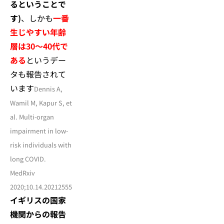
るということで
す)
、しかも
一番
生じやすい年齢
層は30～40代で
ある
というデー
タも報告されて
います
Dennis A,
Wamil M, Kapur S, et
al. Multi-organ
impairment in low-
risk individuals with
long COVID.
MedRxiv
2020;10.14.20212555
イギリスの国家
機関からの報告