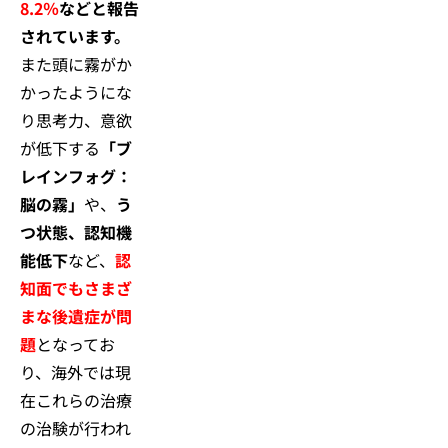
8.2％
などと報告
されています。
また頭に霧がか
かったようにな
り思考力、意欲
が低下する
「ブ
レインフォグ：
脳の霧」
や、
う
つ状態、認知機
能低下
など、
認
知面でもさまざ
まな後遺症が問
題
となってお
り、海外では現
在これらの治療
の治験が行われ