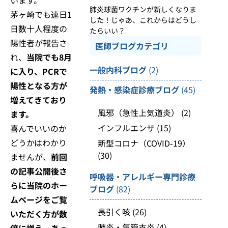
肺炎球菌ワクチンが新しくなりま
茅ヶ崎でも連日1
した！じゃあ、これからはどうし
日数十人程度の
たらいい？
陽性者が報告さ
医師ブログカテゴリ
れ、
当院でも8月
一般内科ブログ
(2)
に入り、PCRで
陽性となる方が
発熱・感染症診療ブログ
(45)
増えてきており
風邪（急性上気道炎）
(2)
ます。
インフルエンザ
(15)
喜んでいいのか
どうかはわかり
新型コロナ（COVID-19）
(30)
ませんが、
前回
の記事公開後さ
呼吸器・アレルギー専門診療
らに当院のホー
ブログ
(82)
ムページをご覧
長引く咳
(26)
いただく方が数
肺炎・気管支炎
(4)
倍に増え、あっ