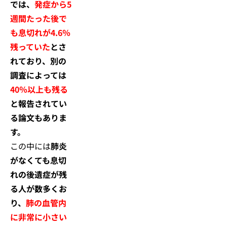
では、
発症から5
週間たった後で
も息切れが4.6％
残っていた
とさ
れており、
別の
調査によっては
40％以上も残る
と報告されてい
る論文
もありま
す。
この中には
肺炎
がなくても息切
れの後遺症が残
る人が数多くお
り、
肺の血管内
に非常に小さい