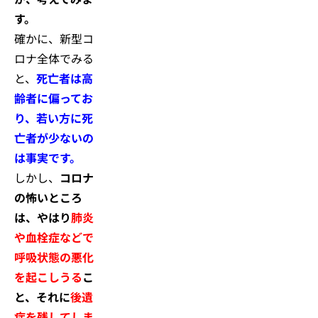
す。
確かに、新型コ
ロナ全体でみる
と、
死亡者は高
齢者に偏ってお
り、若い方に死
亡者が少ないの
は事実です。
しかし、
コロナ
の怖いところ
は、やはり
肺炎
や血栓症などで
呼吸状態の悪化
を起こしうる
こ
と、それに
後遺
症を残してしま