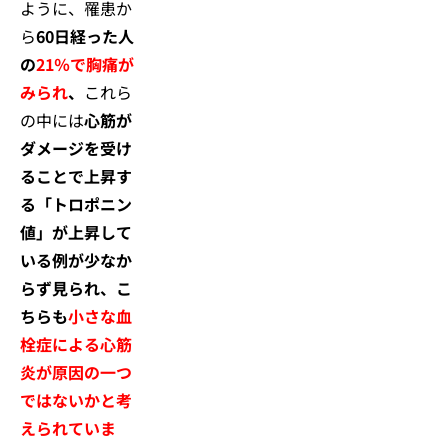
ように、罹患か
ら
60日経った人
の
21％で胸痛が
みられ
、
これら
の中には
心筋が
ダメージを受け
ることで上昇す
る「トロポニン
値」が上昇して
いる例が少なか
らず見られ、こ
ちらも
小さな血
栓症による心筋
炎が原因の一つ
ではないかと考
えられていま