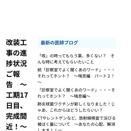
改装工
最新の医師ブログ
事の進
「咳」の時ってもらう薬、多くない？ そ
捗状況
んな時に考えてもらいたいこと
続「診察室でよく聞くあのワード」・・・
ご報
それってホント？ ～喘息編 パート２！
告 ～
～
「診察室でよく聞くあのワード」・・・そ
工期17
れってホント？ ～喘息編～
日目、
肺炎球菌ワクチンが新しくなりました！じ
ゃあ、これからはどうしたらいい？
完成間
CTやレントゲンなど、放射線検査で浴びる
近！～
被ばく量について ～あなたの心配、解消
します！！～