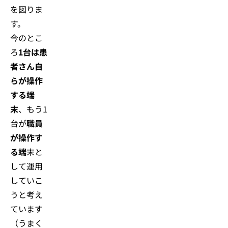
を図りま
す。
今のとこ
ろ
1台は患
者さん自
らが操作
する端
末
、もう1
台が
職員
が操作す
る端
末と
して運用
していこ
うと考え
ています
（うまく