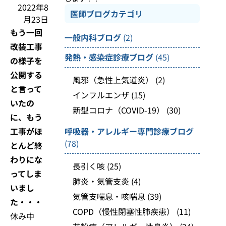
2022年8
医師ブログカテゴリ
月23日
もう一回
一般内科ブログ
(2)
改装工事
発熱・感染症診療ブログ
(45)
の様子を
公開する
風邪（急性上気道炎）
(2)
と言って
インフルエンザ
(15)
いたの
新型コロナ（COVID-19）
(30)
に、もう
工事がほ
呼吸器・アレルギー専門診療ブログ
(78)
とんど終
わりにな
長引く咳
(25)
ってしま
肺炎・気管支炎
(4)
いまし
気管支喘息・咳喘息
(39)
た・・・
COPD（慢性閉塞性肺疾患）
(11)
休み中