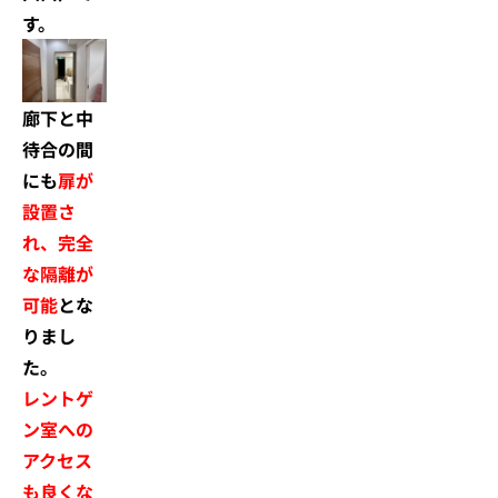
す。
廊下と中
待合の間
にも
扉が
設置さ
れ、完全
な隔離が
可能
とな
りまし
た。
レントゲ
ン室への
アクセス
も良くな