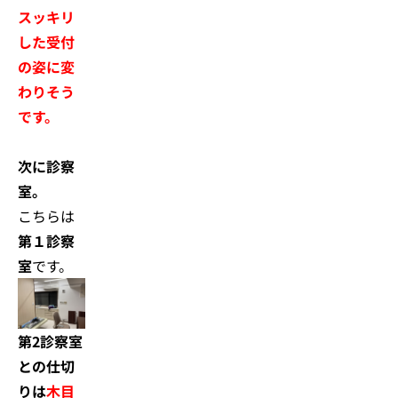
スッキリ
した受付
の姿に変
わりそう
です。
次に診察
室。
こちらは
第１診察
室
です。
第2診察室
との仕切
りは
木目