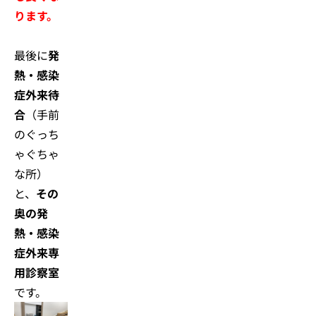
ります。
最後に
発
熱・感染
症外来待
合
（手前
のぐっち
ゃぐちゃ
な所）
と、
その
奥の発
熱・感染
症外来専
用診察室
です。