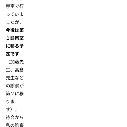
察室で行
っていま
したが、
今後は第
１診察室
に移る予
定です
（加藤先
生、髙倉
先生など
の診察が
第２に移
りま
す）。
待合から
私の診察