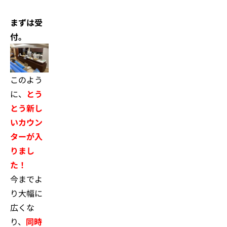
まずは受
付。
このよう
に、
とう
とう新し
いカウン
ターが入
りまし
た！
今までよ
り大幅に
広くな
り、
同時