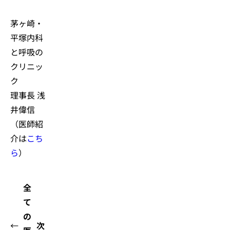
茅ヶ崎・
平塚内科
と呼吸の
クリニッ
ク
理事長 浅
井偉信
（医師紹
介は
こち
ら
）
全
て
の
←
次