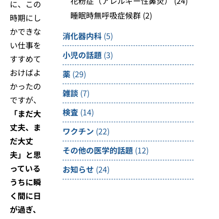
花粉症（アレルギー性鼻炎）
(24)
に、この
睡眠時無呼吸症候群
(2)
時期にし
かできな
消化器内科
(5)
い仕事を
小児の話題
(3)
すすめて
おけばよ
薬
(29)
かったの
雑談
(7)
ですが、
検査
(14)
「まだ大
丈夫、ま
ワクチン
(22)
だ大丈
その他の医学的話題
(12)
夫」と思
っている
お知らせ
(24)
うちに瞬
く間に日
が過ぎ、