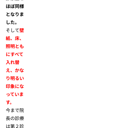
ほぼ同様
となりま
した。
そして
壁
紙、床、
照明とも
にすべて
入れ替
え、かな
り明るい
印象にな
っていま
す。
今まで院
長の診療
は第２診