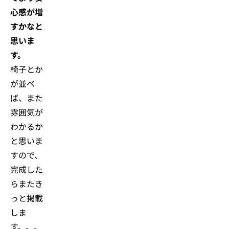
心感が増
すかなと
思いま
す。
椅子とか
が並べ
ば、また
雰囲気が
わかるか
と思いま
すので、
完成した
らまたき
っと掲載
しま
す。。。