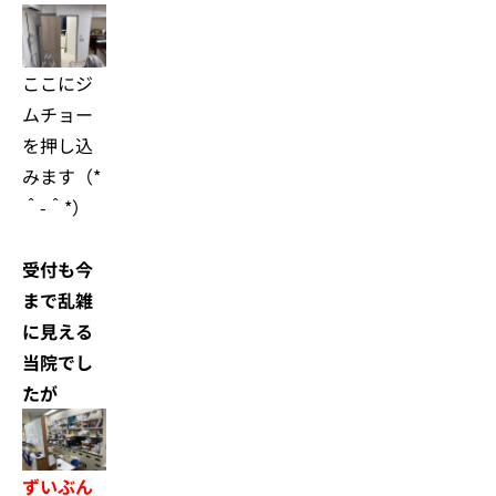
ここにジ
ムチョー
を押し込
みます（*
＾-＾*）
受付も今
まで乱雑
に見える
当院でし
たが
ずいぶん