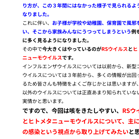
り方が、この３年間にはなかった様子で見られるよ
なりました。
これに伴い、
お子様が学校や幼稚園、保育園で風邪
い、そこから家族みんなにうつってしまうという
例
に多く見るようになりました。
その中で
今大きくはやっているのが
RSウイルス
と
ヒ
ニューモウイルス
です。
インフルエンザウイルスについては以前から、新型
ウイルスについては３年前から、多くの情報が出回
るため皆さんも特徴をよくご存じかとは思いますが
以外のウイルスについては正直あまり知られていな
実情かと思います。
ですので、今回は咳をきたしやすい、
RSウ
とヒトメタニューモウイルスについて、主
の感染という視点から取り上げてみたい
と