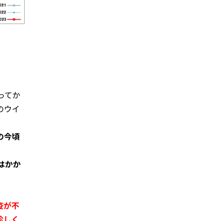
ってか
のウイ
の今頃
はかか
疫が不
珍しく