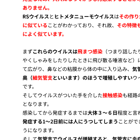
ありません。
RSウイルス
と
ヒトメタニューモウイルス
は
その作り
に似ている
ことがわかっており、それ故、
その特徴
によく似ています。
まず
これらのウイルスは
飛まつ感染
（つまり話した
やくしゃみをしたりしたときに飛び散る唾液など）
て広がり、鼻などの粘膜から体の中に入り込み、
気
奥（
細気管支
といいます）のほうで増殖しやすい
ウ
です。
そしてウイルスがついた手を介した
接触感染
も経路
となります。
感染してから発症するまでは
大体３～６日
程度と言
発症する1～2日前には人にうつしてしまう
ことがで
うになります。
そして
気管支でウイルスが増殖すると、気管支に炎