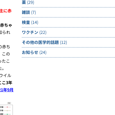
薬
(29)
主に赤
雑談
(7)
検査
(14)
赤ちゃ
知られ
ワクチン
(22)
その他の医学的話題
(12)
の赤ち
お知らせ
(24)
、この
ったこ
た。
ウイル
ここ3年
21年9月