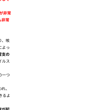
が非常
も非常
り、咳
によっ
管支の
イルス
の一つ
われ、
きるよ
症が起