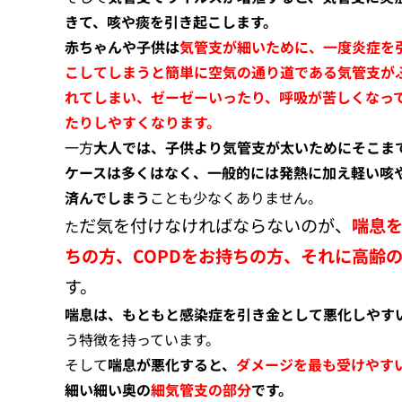
きて、咳や痰を引き起こします。
赤ちゃんや子供は
気管支が細いために、一度炎症を
こしてしまうと簡単に空気の通り道である気管支が
れてしまい、ゼーゼーいったり、呼吸が苦しくなっ
たりしやすくなります。
一方
大人では、子供より気管支が太いためにそこま
ケースは多くはなく、一般的には発熱に加え軽い咳
済んでしまう
ことも少なくありません。
だ気を付けなければならないのが、
喘息
た
ちの方、COPDをお持ちの方、それに高齢
す。
喘息は、もともと感染症を引き金として悪化しやす
う特徴を持っています。
そして
喘息が悪化すると、
ダメージを最も受けやす
細い細い奥の
細気管支の部分
です。