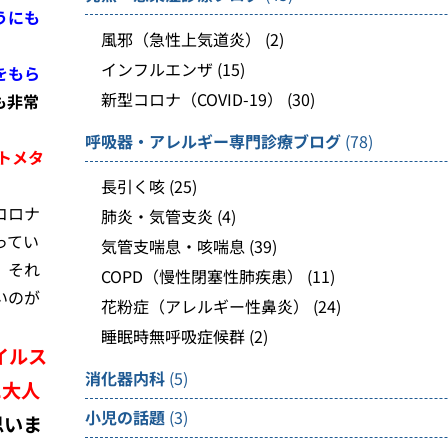
うにも
風邪（急性上気道炎）
(2)
インフルエンザ
(15)
をもら
新型コロナ（COVID-19）
(30)
も非常
呼吸器・アレルギー専門診療ブログ
(78)
トメタ
長引く咳
(25)
コロナ
肺炎・気管支炎
(4)
ってい
気管支喘息・咳喘息
(39)
、それ
COPD（慢性閉塞性肺疾患）
(11)
いのが
花粉症（アレルギー性鼻炎）
(24)
睡眠時無呼吸症候群
(2)
イルス
消化器内科
(5)
に大人
小児の話題
(3)
思いま