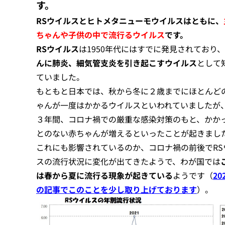
す。
RSウイルスとヒトメタニューモウイルスはともに、
ちゃんや子供の中で流行るウイルス
です。
RSウイルス
は1950年代にはすでに発見されており、
んに肺炎、細気管支炎を引き起こすウイルス
として
ていました。
もともと日本では、秋から冬に２歳までにほとんど
ゃんが一度はかかるウイルスといわれていましたが
３年間、コロナ禍での厳重な感染対策のもと、かか
とのない赤ちゃんが増えるといったことが起きまし
これにも影響されているのか、コロナ禍の前後でRS
スの流行状況に変化が出てきたようで、わが国では
は春から夏に流行る現象が起きている
ようです（
20
の記事でこのことを少し取り上げております
）。