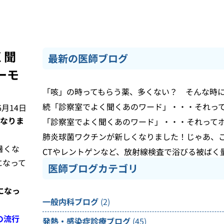
く聞
最新の医師ブログ
ーモ
「咳」の時ってもらう薬、多くない？ そんな時
続「診察室でよく聞くあのワード」・・・それっ
6月14日
となりま
「診察室でよく聞くあのワード」・・・それって
肺炎球菌ワクチンが新しくなりました！じゃあ、
暑くな
CTやレントゲンなど、放射線検査で浴びる被ばく
になって
医師ブログカテゴリ
になっ
一般内科ブログ
(2)
の流行
発熱・感染症診療ブログ
(45)