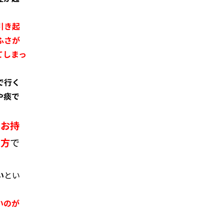
引き起
ふさが
てしまっ
で行く
や痰で
をお持
の方
で
い
とい
いのが