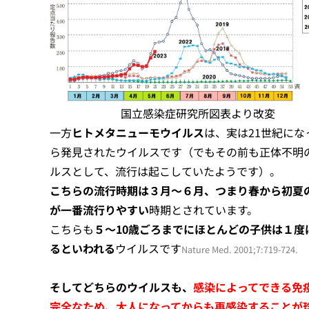
国立感染症研究所図表より改変
一方
ヒトメタニューモウイルス
は、実は21世紀にな
ら発見されたウイルスです（でもその前も正体不明
ルスとして、流行は起こしていたようです）。
こちらの流行時期は３月～６月、つまり春から初夏
が一番流行りやすい
時期とされています。
こちらも
５～10歳ごろまでにほとんどの子供は１度
るといわれる
ウイルスです
Nature Med. 2001;7:719-724.
そしてどちらのウイルスも、
感染によってできる免
完全なため、大人になってからも再感染することが