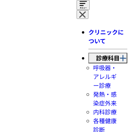
クリニックに
ついて
診療科目
呼吸器・
アレルギ
ー診療
発熱・感
染症外来
内科診療
各種健康
診断