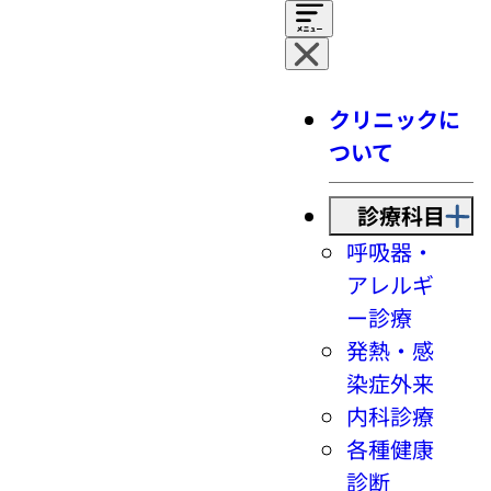
クリニックに
ついて
診療科目
呼吸器・
アレルギ
ー診療
発熱・感
染症外来
内科診療
各種健康
診断