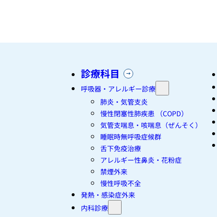
診療科目
呼吸器・アレルギー診療
肺炎・気管支炎
慢性閉塞性肺疾患 （COPD）
気管支喘息・咳喘息（ぜんそく）
睡眠時無呼吸症候群
舌下免疫治療
アレルギー性鼻炎・花粉症
禁煙外来
慢性呼吸不全
発熱・感染症外来
内科診療