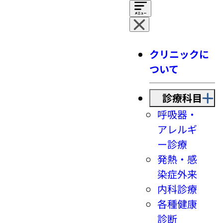
クリニックに
ついて
診療科目
呼吸器・
アレルギ
ー診療
発熱・感
染症外来
内科診療
各種健康
診断