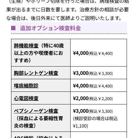
（生検）やポリープ切除を行った場合は、病理検査の結
果が出るまでに日数を要します。治療方針の相談が必要
な場合は、後日外来にて医師よりご説明いたします。
追加オプション検査料金
肺機能検査
（特に40歳
以上の方や喫煙者にお
¥4,000
(税込￥4,400)
すすめ）
胸部レントゲン検査
¥3,000
(税込￥3,300)
喀痰細胞診
¥4,000
(税込￥4,400)
心電図検査
¥2,000
(税込￥2,200)
ペプシノーゲン検査
¥3,000
(税込￥3,300)
（採血による萎縮性胃
(検診受診の場合は税込
炎の検査）
¥1,100)
ABC検診
（採血による