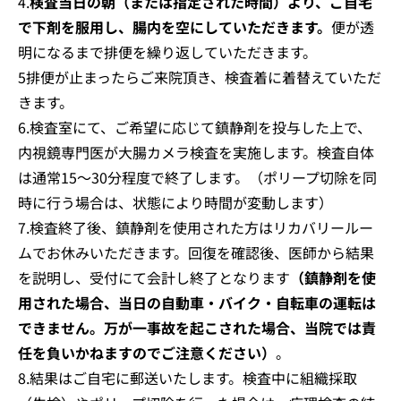
4.
検査当日の朝（または指定された時間）より、ご自宅
で下剤を服用し、腸内を空にしていただきます。
便が透
明になるまで排便を繰り返していただきます。
5排便が止まったらご来院頂き、検査着に着替えていただ
きます。
6.検査室にて、ご希望に応じて鎮静剤を投与した上で、
内視鏡専門医が大腸カメラ検査を実施します。検査自体
は通常15〜30分程度で終了します。（ポリープ切除を同
時に行う場合は、状態により時間が変動します）
7.検査終了後、鎮静剤を使用された方はリカバリールー
ムでお休みいただきます。回復を確認後、医師から結果
を説明し、受付にて会計し終了となります
（鎮静剤を使
用された場合、当日の自動車・バイク・自転車の運転は
できません。万が一事故を起こされた場合、当院では責
任を負いかねますのでご注意ください）
。
8.結果はご自宅に郵送いたします。検査中に組織採取