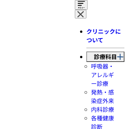
クリニックに
ついて
診療科目
呼吸器・
アレルギ
ー診療
発熱・感
染症外来
内科診療
各種健康
診断