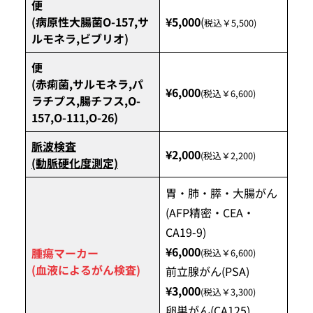
便
(病原性大腸菌O-157,サ
¥5,000
(
税込￥5,500)
ルモネラ,ビブリオ)
便
(赤痢菌,サルモネラ,パ
¥6,000
(税込￥6,600)
ラチプス,腸チフス,O-
157,O-111,O-26)
脈波検査
¥2,000
(税込￥2,200)
(動脈硬化度測定)
胃・肺・膵・大腸がん
(AFP精密・CEA・
CA19-9)
¥6,000
腫瘍マーカー
(税込￥6,600)
(血液によるがん検査)
前立腺がん(PSA)
¥3,000
(税込￥3,300)
卵巣がん(CA125)