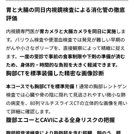
胃と大腸の同日内視鏡検査による消化管の徹底
評価
内視鏡専門医が
胃カメラと大腸カメラを同日に実施
しま
す。バリウム検査や便潜血検査では発見が難しい早期の
がんや小さなポリープを、直接観察によって精緻に捉え
ます。
一度の受診で事前の食事制限や下剤の準備が済む
ため、身体的・時間的な負担を大きく軽減できます。
胸部CTを標準装備した精密な画像診断
本コースでも胸部CTを標準完備！
通常の胸部レントゲン
検査では心臓や骨の陰に隠れて見逃されやすい微小な肺
の病変を、80列マルチスライスCTの立体的な画像を用い
て詳細に確認します。
腹部エコーとCAVIによる全身リスクの把握
腹部超音波検査により脂肪肝を含む肝臓、胆のう、膵