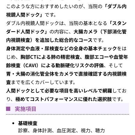
このような方におすすめしたいのが、当院の
「ダブル内
視鏡人間ドック」
です。
ダブル内視鏡人間ドックは、当院の基本となる
「スタン
ダード人間ドック」
の内容に、
大腸カメラ（下部消化管
内視鏡検査）を追加した総合的なコース
です。
身体測定や血液・尿検査などの全身の基本チェック
をは
じめ、
胸部CTによる肺の精密検査、腹部エコーや血管年
齢検査（CAVI）による動脈硬化リスクの評価
、そして
胃・大腸の消化管全体をカメラで直接確認する内視鏡検
査
までを広くカバーしています。
人間ドックとして必要な項目を高いレベルで網羅
してお
り、
極めてコストパフォーマンスに優れた選択肢
です。
実施項目
基礎検査
診察、身体計測、血圧測定、視力、聴力