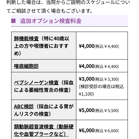
判断した場合は、当院からご説明のスケジュールについ
てご相談させて頂く場合もございます。
追加オプション検査料金
肺機能検査
（特に40歳以
上の方や喫煙者におすす
¥4,000
(税込￥4,400)
め）
喀痰細胞診
¥4,000
(税込￥4,400)
¥3,000
(税込￥3,300)
ペプシノーゲン検査
（採血
(検診受診の場合は税込
による萎縮性胃炎の検査）
¥1,100)
ABC検診
（採血による胃が
¥5,000
(税込￥5,500)
んリスクの検査）
頚動脈超音波検査（動脈硬
¥6,000
(税込￥6,600)
化や血管プラークなど）