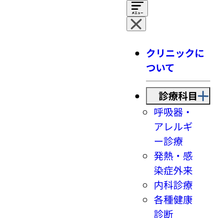
クリニックに
ついて
診療科目
呼吸器・
アレルギ
ー診療
発熱・感
染症外来
内科診療
各種健康
診断