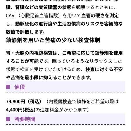
臓、腎臓などの実質臓器の状態を観察
するとともに、
CAVI（心臓足首血管指数）を用いて
血管の硬さを測定
し、
動脈硬化の進行度や生活習慣病のリスクを客観的な
数値で評価
します。
鎮静剤を用いた苦痛の少ない検査体制
胃・大腸の内視鏡検査は、ご希望に応じて鎮静剤を使用
することが可能です。
眠っているようなリラックスした
状態で検査を受けていただけるため、
検査に対する不安
や苦痛を最小限に抑えることができます。
値段
79,800円（税込）
（内視鏡検査で鎮静をご希望の際は
4,400円(税込)
の追加料金がかかります）
所要時間