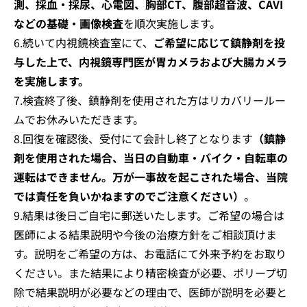
測、採血・採尿、心電図、胸部CT、腹部超音波、CAVI
などの基礎・画像検査
を順次実施します。
6.続いて内視鏡検査室にて、
ご希望に応じて鎮静剤を投
与した上で、内視鏡専門医が胃カメラおよび大腸カメラ
を実施します。
7.検査終了後、鎮静剤を使用された方はリカバリールー
ムでお休みいただきます。
8.回復を確認後、受付にて会計し終了となります
（鎮静
剤を使用された場合、当日の自動車・バイク・自転車の
運転はできません。万が一事故を起こされた場合、当院
では責任を負いかねますのでご注意ください）
。
9.結果は後日ご自宅に郵送いたします。ご希望の場合は
医師による結果説明や今後の治療方針をご相談頂けま
す。説明をご希望の方は、お電話にて外来予約をお取り
ください。また結果により精密検査が必要、ポリープ切
除で結果説明が必要などの理由で、医師が説明を必要と