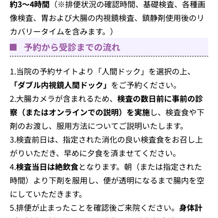
約3～4時間
（※排便状況の確認時間、基礎検査、各種画
像検査、胃および大腸の内視鏡検査、鎮静剤使用後のリ
カバリータイムを含みます。）
予約から受診までの流れ
1.当院の予約サイトより「人間ドック」を選択の上、
「ダブル内視鏡人間ドック」
をご予約ください。
2.大腸カメラが含まれるため、
検査の数日前に事前の診
察（またはオンラインでの説明）を実施
し、検査食や下
剤のお渡し、服用方法についてご説明いたします。
3.検査前日は、指定された消化の良い検査食をお召し上
がりいただき、早めに夕食を済ませてください。
4.
検査当日は絶飲食
となります。朝（または指定された
時間）より下剤を服用し、便が透明になるまで腸内を空
にしていただきます。
5.排便が止まったことを確認後ご来院ください。
身体計