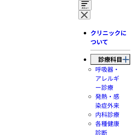
クリニックに
ついて
診療科目
呼吸器・
アレルギ
ー診療
発熱・感
染症外来
内科診療
各種健康
診断