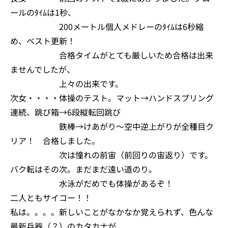
ールのﾀｲﾑは1秒、
200メートル個人メドレーのﾀｲﾑは6秒縮
め、ベスト更新！
合格タイムがとても厳しいため合格は出来
ませんでしたが、
上々の出来です。
次女・・・・体操のテスト。マット→ハンドスプリング
連続、跳び箱→6段縦転回跳び
鉄棒→けあがり～空中逆上がりが全種目ク
リア！ 合格しました。
次は憧れの前宙（前回りの宙返り）です。
バク転はその次。まだまだ遠い道のり。
水泳がだめでも体操があるぞ！
二人ともサイコー！！
私は。。。。新しいことがなかなか覚えられず、色んな
最新兵器（？）のカタカナが