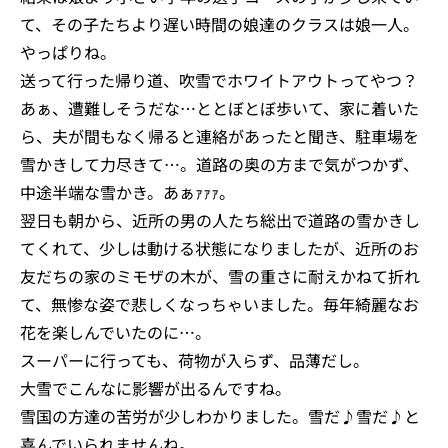
て、その子たちより遅い時間の娘達のクラスは娘一人。
やっぱりね。
送って行った帰り道、吹雪でホワイトアウトってやつ？
あぁ、遭難しそうだな…ととぼとぼ歩いて、家に着いた
ら、夫が間もなく帰ると連絡があったと聞き、駐車場を
雪かきして力尽きて…。道路の奥の方まで気がつかず、
中途半端な雪かき。あぁｧｧｧ。
翌日も朝から、近所の男の人たち総出で道路の雪かきし
てくれて、少しは動ける状態になりましたが、近所のお
友だちの家のミモザの木が、雪の重さに耐えかねて折れ
て、無惨な姿で悲しくなっちゃいました。毎年綺麗なお
花を楽しんでいたのに…。
スーパーに行っても、荷物が入らず、品薄だし。
大雪でこんなに影響が出るんですね。
雪国の方達の苦労が少しわかりました。雪だ♪雪だ♪と
喜んでいられませんね。