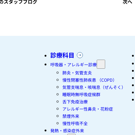
のスタッフブログ
次へ
診療科目
呼吸器・アレルギー診療
肺炎・気管支炎
慢性閉塞性肺疾患 （COPD）
気管支喘息・咳喘息（ぜんそく）
睡眠時無呼吸症候群
舌下免疫治療
アレルギー性鼻炎・花粉症
禁煙外来
慢性呼吸不全
発熱・感染症外来