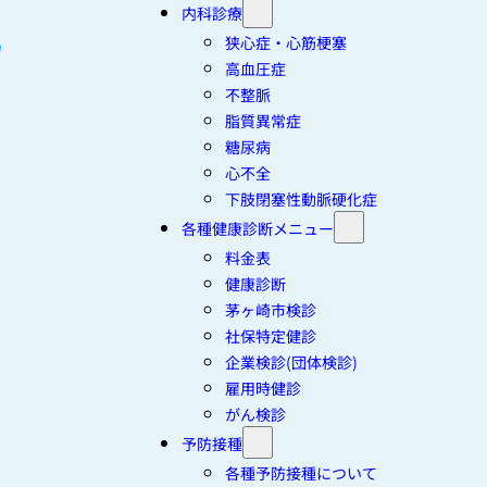
内科診療
狭心症・心筋梗塞
高血圧症
不整脈
脂質異常症
糖尿病
心不全
下肢閉塞性動脈硬化症
各種健康診断メニュー
料金表
健康診断
茅ヶ崎市検診
社保特定健診
企業検診(団体検診)
雇用時健診
がん検診
予防接種
各種予防接種について