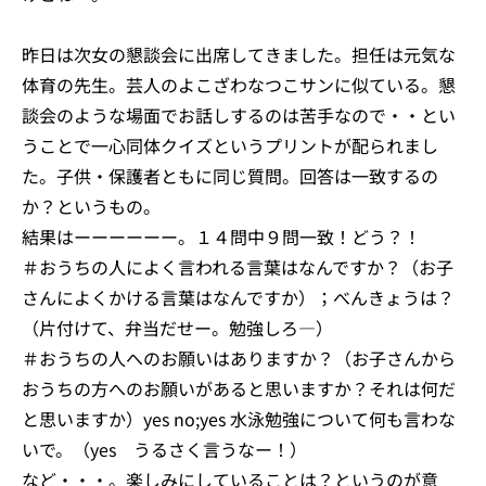
昨日は次女の懇談会に出席してきました。担任は元気な
体育の先生。芸人のよこざわなつこサンに似ている。懇
談会のような場面でお話しするのは苦手なので・・とい
うことで一心同体クイズというプリントが配られまし
た。子供・保護者ともに同じ質問。回答は一致するの
か？というもの。
結果はーーーーーー。１４問中９問一致！どう？！
＃おうちの人によく言われる言葉はなんですか？（お子
さんによくかける言葉はなんですか）；べんきょうは？
（片付けて、弁当だせー。勉強しろ―）
＃おうちの人へのお願いはありますか？（お子さんから
おうちの方へのお願いがあると思いますか？それは何だ
と思いますか）yes no;yes 水泳勉強について何も言わな
いで。（yes うるさく言うなー！）
など・・・。楽しみにしていることは？というのが意