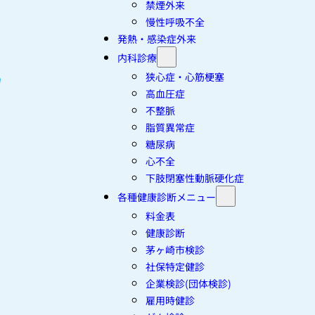
禁煙外来
慢性呼吸不全
発熱・感染症外来
内科診療
狭心症・心筋梗塞
高血圧症
不整脈
脂質異常症
糖尿病
心不全
下肢閉塞性動脈硬化症
各種健康診断メニュー
料金表
健康診断
茅ヶ崎市検診
社保特定健診
企業検診(団体検診)
雇用時健診