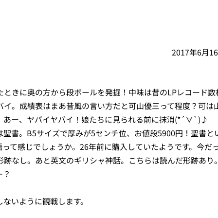
2017年6月1
たときに奥の方から段ボールを発掘！中味は昔のLPレコード数
バイ。成績表はまあ昔風の言い方だと可山優三って程度？可は
あー、ヤバイヤバイ！娘たちに見られる前に抹消(*´∀`)♪
聖書。B5サイズで厚みが5センチ位、お値段5900円！聖書と
って感じでしょうか。26年前に購入していたようです。今だ
形跡なし。あと英文のギリシャ神話。こちらは読んだ形跡あり
ー？
しないように観戦します。