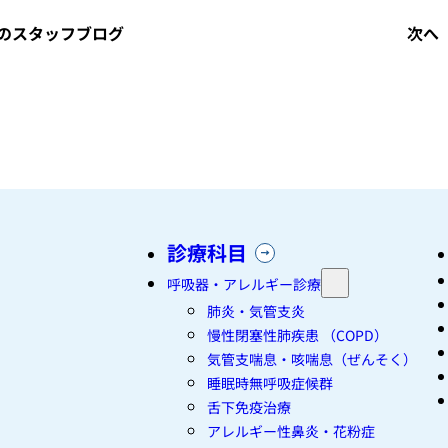
のスタッフブログ
次へ
診療科目
呼吸器・アレルギー診療
肺炎・気管支炎
慢性閉塞性肺疾患 （COPD）
気管支喘息・咳喘息（ぜんそく）
睡眠時無呼吸症候群
舌下免疫治療
アレルギー性鼻炎・花粉症