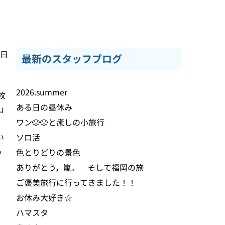
6日
最新のスタッフブログ
2026.summer
枚
ある日の昼休み
山
ワン🐶🐶と癒しの小旅行
い
ソロ活
っ
色とりどりの景色
。
ありがとう，嵐。 そして福岡の旅
ご褒美旅行に行ってきました！！
お休み大好き☆
ハマスタ