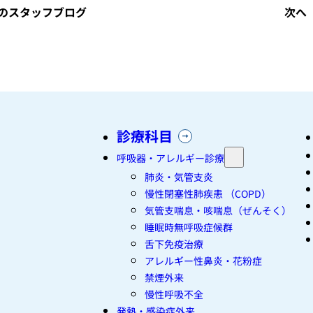
のスタッフブログ
次へ
診療科目
呼吸器・アレルギー診療
肺炎・気管支炎
慢性閉塞性肺疾患 （COPD）
気管支喘息・咳喘息（ぜんそく）
睡眠時無呼吸症候群
舌下免疫治療
アレルギー性鼻炎・花粉症
禁煙外来
慢性呼吸不全
発熱・感染症外来