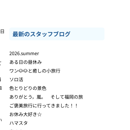
8日
最新のスタッフブログ
2026.summer
ある日の昼休み
て
ワン🐶🐶と癒しの小旅行
斜
ソロ活
血
色とりどりの景色
ありがとう，嵐。 そして福岡の旅
ご褒美旅行に行ってきました！！
お休み大好き☆
い
ハマスタ