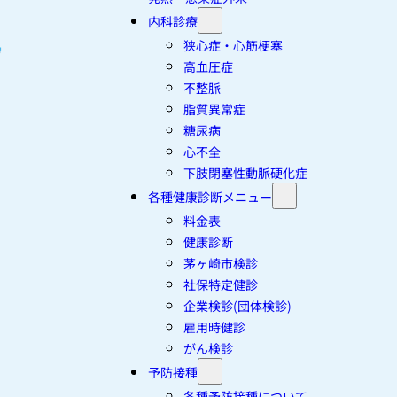
内科診療
狭心症・心筋梗塞
高血圧症
不整脈
脂質異常症
糖尿病
心不全
下肢閉塞性動脈硬化症
各種健康診断メニュー
料金表
健康診断
茅ヶ崎市検診
社保特定健診
企業検診(団体検診)
雇用時健診
がん検診
予防接種
各種予防接種について