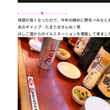
• ───── ✾ ───── •
体調が良くなったので、今年の締めに野毛→みなと
あのギャップ…たまりませんね！笑
はしご酒からのイルミネーションを堪能して来ましたo(