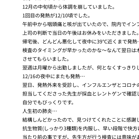
12月の中旬頃から体調を崩していました。
1回目の発熱が12/10頃でした。
午前中から咽頭痛と咳が出ていたので、院内でイン
上司の判断で当日の午後はお休みをいただきました
帰宅後、どんどん悪化して夜中に39℃近くまで発熱
検査のタイミングが早かったのかな〜なんて翌日は木
させてもらいました。
翌週は月曜から出勤しましたが、何となくすっきり
12/16の夜中にまたも発熱…
翌日、発熱外来を受診し、インフルエンザとコロナ
担当してくださった先生が採血とレントゲンで確認
自分でもびっくりです。
人生初の肺炎…
結構しんどかったので、見つけてくれたことに感謝しか
抗生物質(しっかり3種類)を内服し、早い段階で快
当たり前の事ですが、先生方が行う検査には意味が