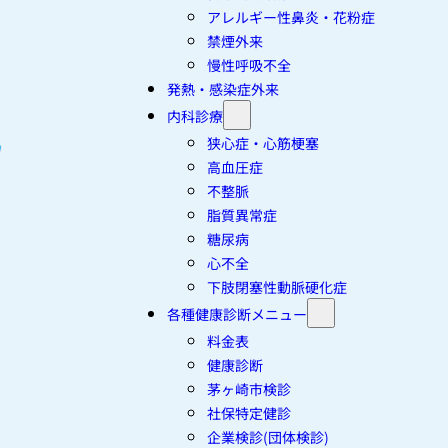
アレルギー性鼻炎・花粉症
禁煙外来
慢性呼吸不全
発熱・感染症外来
内科診療
狭心症・心筋梗塞
高血圧症
不整脈
脂質異常症
糖尿病
心不全
下肢閉塞性動脈硬化症
各種健康診断メニュー
料金表
健康診断
茅ヶ崎市検診
社保特定健診
企業検診(団体検診)