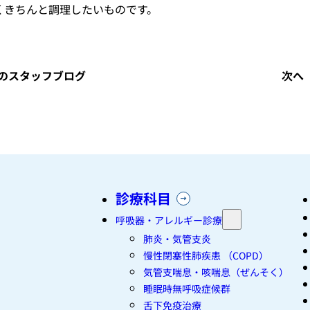
くきちんと調理したいものです。
のスタッフブログ
次へ
診療科目
呼吸器・アレルギー診療
肺炎・気管支炎
慢性閉塞性肺疾患 （COPD）
気管支喘息・咳喘息（ぜんそく）
睡眠時無呼吸症候群
舌下免疫治療