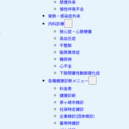
禁煙外来
慢性呼吸不全
発熱・感染症外来
内科診療
狭心症・心筋梗塞
高血圧症
不整脈
脂質異常症
糖尿病
心不全
下肢閉塞性動脈硬化症
各種健康診断メニュー
料金表
健康診断
茅ヶ崎市検診
社保特定健診
企業検診(団体検診)
雇用時健診