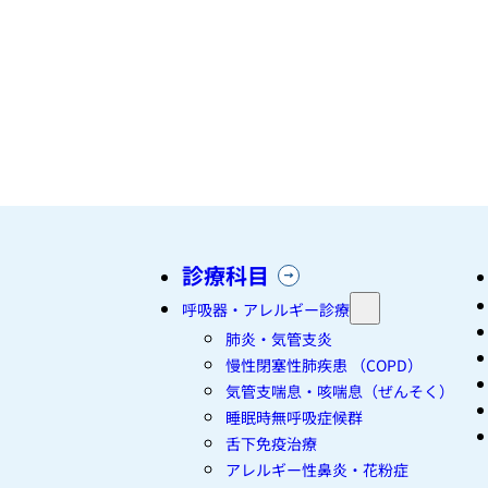
診療科目
呼吸器・アレルギー診療
肺炎・気管支炎
慢性閉塞性肺疾患 （COPD）
気管支喘息・咳喘息（ぜんそく）
睡眠時無呼吸症候群
舌下免疫治療
アレルギー性鼻炎・花粉症