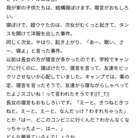
我が家の子供たちは、結構寝ぼけます。寝言がおもしろ
い。
寝ぼけで、超ウケたのは、次女がむくっと起きて、タン
スを開けて洋服を出した事件。
同じく次女。やはり、起き上がり、「あー、眠い、さ
ー、寝よ」と言った事件。
以前は長女の方が寝言が多かったのです。学校でキャン
プに行くのに、寝ぼけたり、寝言を言って、友達をビッ
クリさせないか心配していました。キャンプでは、案の
定、寝言を言ったそうで、友達から寝ながらしゃべって
たよ♪スゴいね！って言われたそうです((T_T))
長女の寝言もおもしろいです。「えーと、きつねときつ
ねと、えーと、えーと、なんだっけ？わすれちゃった」
とか「はー、どこのコンビニに行くんだ？わかんなくな
っちゃったよー、はー、」
どんな夢見ているんでしょうか。